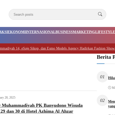
AKSI
EKONOMI
INTERNASIONAL
BUSINESS
MARKETING
LIFESTYLE
iyah 14, eSaje Sikop, dan Esmo Models Agency Hadirkan Fashion Show Bud
Berita 
01
Hila
Ma
ary 28, 2025
02
Meng
SD Muhammadiyah PK Banyudono Wisuda
yan
 29 dan 30 di Hotel Azhima Al Ahzar