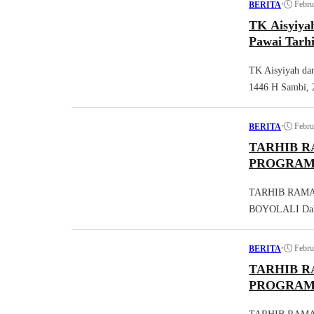
•
Febru
BERITA
TK Aisyiya
Pawai Tarh
TK Aisyiyah d
1446 H Sambi, 2
•
Febru
BERITA
TARHIB 
PROGRAM
TARHIB RAM
BOYOLALI Dalam
•
Febru
BERITA
TARHIB 
PROGRAM