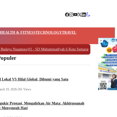
HEALTH & FITNESS
TECHNOLOGY
TRAVEL
×
aya Nusantara
|
#3 -
SD Muhammadiyah 6 Kota Semarang, Syawalan dengan Wa
Populer
l Lokal VS Hilal Global, Dibumi yang Satu
rch 19, 2026
•
261 Views
ukir Prestasi, Mengalirkan Air Mata: Akhirussanah
g Menyentuh Hati