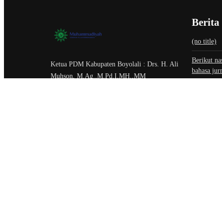
Berita
(no title)
Berikut na
Ketua PDM Kabupaten Boyolali : Drs. H. Ali
bahasa jur
Muhson, M.Ag.,M.Pd.I,MH.,MM
profesiona
Kolaboras
Alamat Kantor PDM : Jl. Pandanaran No.64,
Gelar Eva
Tegalsari, Siswodipuran, Kec. Boyolali,
Kabupaten Boyolali, Jawa Tengah 57313
Contact Person : 87835561000
@Copyright Muhammadiyah Boyolali. All Rights Reserved