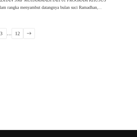
ADHAN SMP MUHAMMADIYAH 01 PROGRAM KHUSUS
 rangka menyambut datangnya bulan suci Ramadhan,...
3
…
12