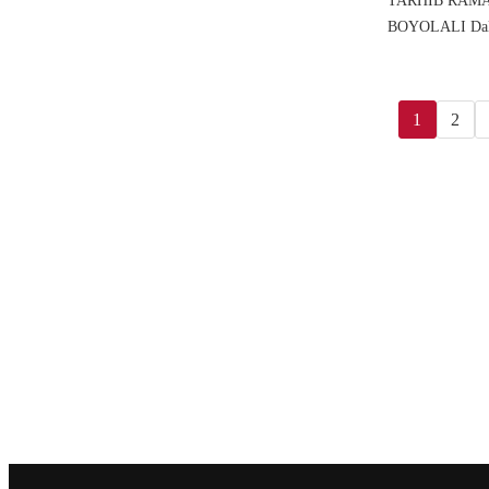
TARHIB RAM
BOYOLALI Dalam
1
2