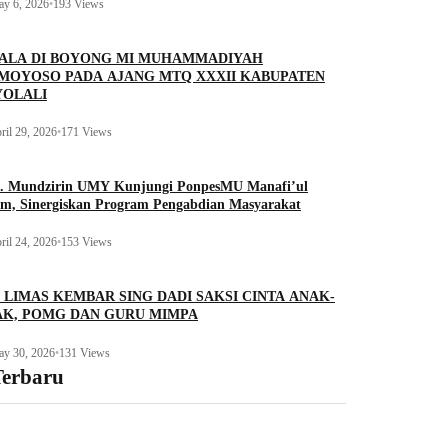
y 6, 2026
•
193 Views
IALA DI BOYONG MI MUHAMMADIYAH
MOYOSO PADA AJANG MTQ XXXII KABUPATEN
YOLALI
ril 29, 2026
•
171 Views
f. Mundzirin UMY Kunjungi PonpesMU Manafi’ul
um, Sinergiskan Program Pengabdian Masyarakat
ril 24, 2026
•
153 Views
 LIMAS KEMBAR SING DADI SAKSI CINTA ANAK-
K, POMG DAN GURU MIMPA
y 30, 2026
•
131 Views
Terbaru