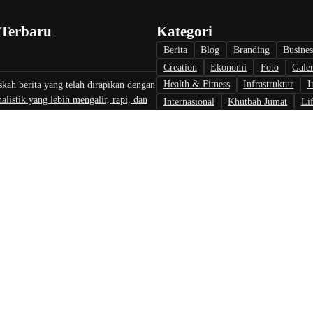
 Terbaru
Kategori
Berita
Blog
Branding
Busines
Creation
Ekonomi
Foto
Galer
Health & Fitness
Infrastruktur
I
skah berita yang telah dirapikan dengan
nalistik yang lebih mengalir, rapi, dan
Internasional
Khutbah Jumat
Lif
l.
Marketing
Opini
Politik
Reda
SEO
Sports
Technology
Tran
i Jadi Kunci Kemajuan, PCA Colomadu
Travel
Uncategorized
luasi Program Kerja Tahunan