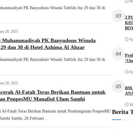
Ma
hammadiyah PK Banyudono Wisuda Tahfidz Juz 29 dan 30 di
03
2 P
KIS
BO
ary 28, 2025
Ap
SD Muhammadiyah PK Banyudono Wisuda
 29 dan 30 di Hotel Azhima Al Ahzar
04
Pro
hammadiyah PK Banyudono Wisuda Tahfidz Juz 29 dan 30 di
‘Ul
Ap
ary 26, 2025
05
RM.
cerah Al-Fatah Teras Berikan Bantuan untuk
ANA
an PonpesMU Manafiul Ulum Sambi
Ma
Berita 
h Al-Fatah Teras Berikan Bantuan untuk Pembangunan PonpesMU
ambi Sambi, 26 Februari...