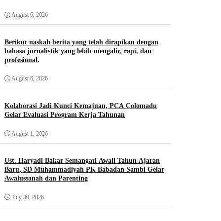
August 6, 2026
Berikut naskah berita yang telah dirapikan dengan
bahasa jurnalistik yang lebih mengalir, rapi, dan
profesional.
August 6, 2026
Kolaborasi Jadi Kunci Kemajuan, PCA Colomadu
Gelar Evaluasi Program Kerja Tahunan
August 1, 2026
Ust. Haryadi Bakar Semangati Awali Tahun Ajaran
Baru, SD Muhammadiyah PK Babadan Sambi Gelar
Awalussanah dan Parenting
July 30, 2026