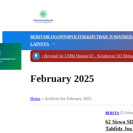
BERITA
BLOG
OPINI
POLITIK
KHUTBAH JUMAT
RED
LAINNYA
adiyah PK PonpesMu Boyolali ke UMM Malang
|
#2 -
Kolaborasi SD Muhammad
February 2025
Home
»
Archives for February 2025
•
Febru
BERITA
62 Siswa 
Tahfidz Juz