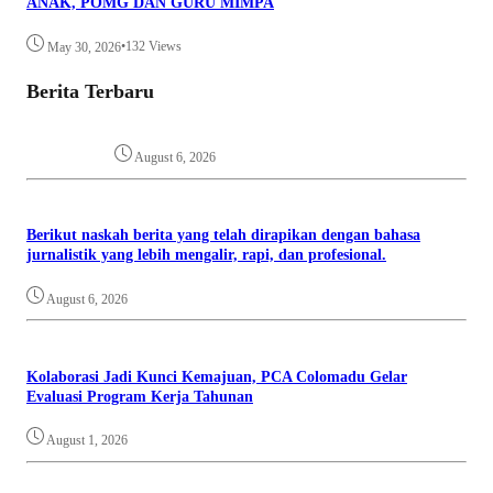
ANAK, POMG DAN GURU MIMPA
•
132 Views
May 30, 2026
Berita Terbaru
August 6, 2026
Berikut naskah berita yang telah dirapikan dengan bahasa
jurnalistik yang lebih mengalir, rapi, dan profesional.
August 6, 2026
Kolaborasi Jadi Kunci Kemajuan, PCA Colomadu Gelar
Evaluasi Program Kerja Tahunan
August 1, 2026