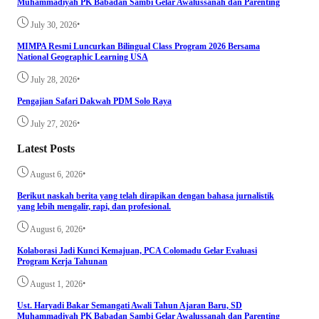
Muhammadiyah PK Babadan Sambi Gelar Awalussanah dan Parenting
•
July 30, 2026
MIMPA Resmi Luncurkan Bilingual Class Program 2026 Bersama
National Geographic Learning USA
•
July 28, 2026
Pengajian Safari Dakwah PDM Solo Raya
•
July 27, 2026
Latest Posts
•
August 6, 2026
Berikut naskah berita yang telah dirapikan dengan bahasa jurnalistik
yang lebih mengalir, rapi, dan profesional.
•
August 6, 2026
Kolaborasi Jadi Kunci Kemajuan, PCA Colomadu Gelar Evaluasi
Program Kerja Tahunan
•
August 1, 2026
Ust. Haryadi Bakar Semangati Awali Tahun Ajaran Baru, SD
Muhammadiyah PK Babadan Sambi Gelar Awalussanah dan Parenting