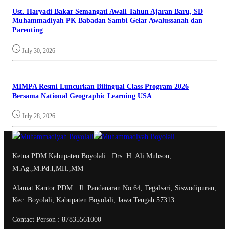
Ust. Haryadi Bakar Semangati Awali Tahun Ajaran Baru, SD
Muhammadiyah PK Babadan Sambi Gelar Awalussanah dan
Parenting
July 30, 2026
MIMPA Resmi Luncurkan Bilingual Class Program 2026
Bersama National Geographic Learning USA
July 28, 2026
Ketua PDM Kabupaten Boyolali : Drs. H. Ali Muhson,
M.Ag.,M.Pd.I,MH.,MM
Alamat Kantor PDM : Jl. Pandanaran No.64, Tegalsari, Siswodipuran,
Kec. Boyolali, Kabupaten Boyolali, Jawa Tengah 57313
Contact Person : 87835561000