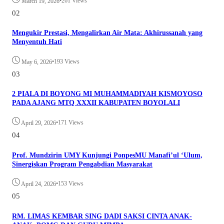
•
261 Views
March 19, 2026
02
Mengukir Prestasi, Mengalirkan Air Mata: Akhirussanah yang
Menyentuh Hati
•
193 Views
May 6, 2026
03
2 PIALA DI BOYONG MI MUHAMMADIYAH KISMOYOSO
PADA AJANG MTQ XXXII KABUPATEN BOYOLALI
•
171 Views
April 29, 2026
04
Prof. Mundzirin UMY Kunjungi PonpesMU Manafi’ul ‘Ulum,
Sinergiskan Program Pengabdian Masyarakat
•
153 Views
April 24, 2026
05
RM. LIMAS KEMBAR SING DADI SAKSI CINTA ANAK-