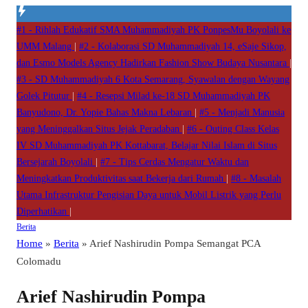
#1 -
Rihlah Edukatif SMA Muhammadiyah PK PonpesMu Boyolali ke
UMM Malang
|
#2 -
Kolaborasi SD Muhammadiyah 14, eSaje Sikop,
dan Esmo Models Agency Hadirkan Fashion Show Budaya Nusantara
|
#3 -
SD Muhammadiyah 6 Kota Semarang, Syawalan dengan Wayang
Golek Pitutur
|
#4 -
Resepsi Milad ke-18 SD Muhammadiyah PK
Banyudono, Dr. Yopie Bahas Makna Lebaran
|
#5 -
Menjadi Manusia
yang Meninggalkan Situs Jejak Peradaban
|
#6 -
Outing Class Kelas
IV SD Muhammadiyah PK Kottabarat, Belajar Nilai Islam di Situs
Bersejarah Boyolali
|
#7 -
Tips Cerdas Mengatur Waktu dan
Meningkatkan Produktivitas saat Bekerja dari Rumah
|
#8 -
Masalah
Utama Infrastruktur Pengisian Daya untuk Mobil Listrik yang Perlu
Diperhatikan
|
Berita
Home
»
Berita
»
Arief Nashirudin Pompa Semangat PCA
Colomadu
Arief Nashirudin Pompa