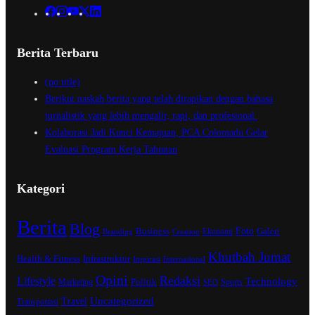
Berita Terbaru
(no title)
Berikut naskah berita yang telah dirapikan dengan bahasa
jurnalistik yang lebih mengalir, rapi, dan profesional.
Kolaborasi Jadi Kunci Kemajuan, PCA Colomadu Gelar
Evaluasi Program Kerja Tahunan
Kategori
Berita
Blog
Business
Foto
Ekonomi
Galeri
Branding
Creation
Khutbah Jumat
Infrastruktur
Health & Fitness
Inspirasi
Internasional
Opini
Redaksi
Lifestyle
Technology
Marketing
Politik
Sports
SEO
Uncategorized
Travel
Transportasi