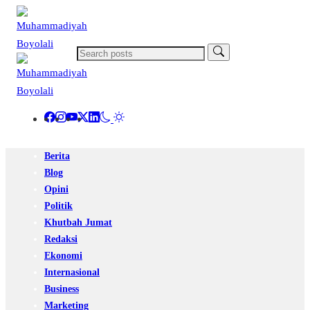
Berita
Blog
Opini
Politik
Khutbah Jumat
Redaksi
Ekonomi
Internasional
Business
Marketing