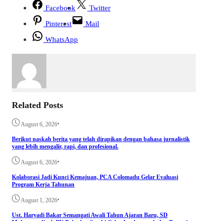
Facebook
Twitter
Pinterest
Mail
WhatsApp
Related Posts
•
August 6, 2026
Berikut naskah berita yang telah dirapikan dengan bahasa jurnalistik
yang lebih mengalir, rapi, dan profesional.
•
August 6, 2026
Kolaborasi Jadi Kunci Kemajuan, PCA Colomadu Gelar Evaluasi
Program Kerja Tahunan
•
August 1, 2026
Ust. Haryadi Bakar Semangati Awali Tahun Ajaran Baru, SD