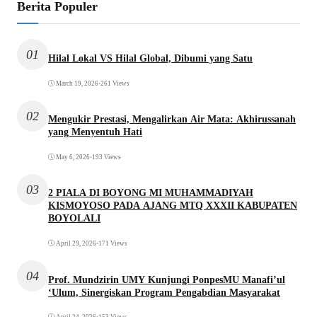
Berita Populer
01
Hilal Lokal VS Hilal Global, Dibumi yang Satu
March 19, 2026
•
261 Views
02
Mengukir Prestasi, Mengalirkan Air Mata: Akhirussanah
yang Menyentuh Hati
May 6, 2026
•
193 Views
03
2 PIALA DI BOYONG MI MUHAMMADIYAH
KISMOYOSO PADA AJANG MTQ XXXII KABUPATEN
BOYOLALI
April 29, 2026
•
171 Views
04
Prof. Mundzirin UMY Kunjungi PonpesMU Manafi’ul
‘Ulum, Sinergiskan Program Pengabdian Masyarakat