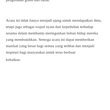
Acara ini tidak hanya menjadi ajang untuk mendapatkan ilmu,
tetapi juga sebagai wujud nyata dari kepedulian terhadap
sesama dalam membantu meringankan beban hidup mereka
yang membutuhkan. Semoga acara ini dapat memberikan
manfaat yang besar bagi semua yang terlibat dan menjadi
inspirasi bagi masyarakat untuk terus berbuat
ChatGP
kebaikan.
Gelar Kajian dan Baksos di Masjid TK
Bustanul Athfal Ba Ahad, 3 Februari
2024, Masjid TK Bustanul Athfal
Banyusri Wonosegoro menjadi saksi
terselenggaranya sebuah acara
bermakna yang diselenggarakan
oleh Ikatan Mahasiswa Muslim (IMM)