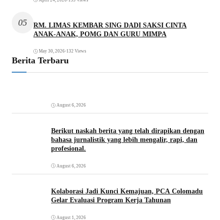
April 24, 2026
•
153 Views
05
RM. LIMAS KEMBAR SING DADI SAKSI CINTA
ANAK-ANAK, POMG DAN GURU MIMPA
May 30, 2026
•
132 Views
Berita Terbaru
August 6, 2026
Berikut naskah berita yang telah dirapikan dengan
bahasa jurnalistik yang lebih mengalir, rapi, dan
profesional.
August 6, 2026
Kolaborasi Jadi Kunci Kemajuan, PCA Colomadu
Gelar Evaluasi Program Kerja Tahunan
August 1, 2026