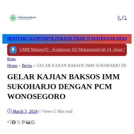
BERITA
BLOG
OPINI
POLITIK
KHUTBAH JUMAT
REDAKSI
EKON
olali ke UMM Malang
|
#2 -
Kolaborasi SD Muhammadiyah 14, eSaje Sikop, d
Berita
Home
»
Berita
»
GELAR KAJIAN BAKSOS IMM SUKOHARJO DEN
GELAR KAJIAN BAKSOS IMM
SUKOHARJO DENGAN PCM
WONOSEGORO
March 3, 2024
•
1
Views
•
2 Min read
Facebook
Twitter
Pinterest
Mail
WhatsApp