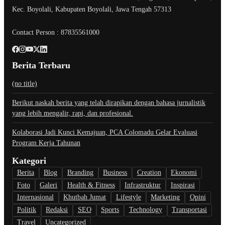
Kec. Boyolali, Kabupaten Boyolali, Jawa Tengah 57313
Contact Person : 87835561000
Berita Terbaru
(no title)
Berikut naskah berita yang telah dirapikan dengan bahasa jurnalistik
yang lebih mengalir, rapi, dan profesional.
Kolaborasi Jadi Kunci Kemajuan, PCA Colomadu Gelar Evaluasi
Program Kerja Tahunan
Kategori
Berita
Blog
Branding
Business
Creation
Ekonomi
Foto
Galeri
Health & Fitness
Infrastruktur
Inspirasi
Internasional
Khutbah Jumat
Lifestyle
Marketing
Opini
Politik
Redaksi
SEO
Sports
Technology
Transportasi
Travel
Uncategorized