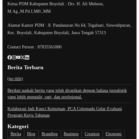
Ketua PDM Kabupaten Boyolali : Drs. H. Ali Muhson,
M.Ag.,M.Pd.I,MH.,MM
Alamat Kantor PDM : Jl. Pandanaran No.64, Tegalsari, Siswodipuran,
Kec. Boyolali, Kabupaten Boyolali, Jawa Tengah 57313
Contact Person : 87835561000
Berita Terbaru
(no title)
Berikut naskah berita yang telah dirapikan dengan bahasa jurnalistik
yang lebih mengalir, rapi, dan profesional.
Kolaborasi Jadi Kunci Kemajuan, PCA Colomadu Gelar Evaluasi
Program Kerja Tahunan
Kategori
Berita
Blog
Branding
Business
Creation
Ekonomi