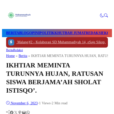
BERITA
BLOG
OPINI
POLITIK
KHUTBAH JUMAT
REDAKSI
EKON
 ke UMM Malang
|
#2 -
Kolaborasi SD Muhammadiyah 14, eSaje Sikop, dan Es
Berita
Redaksi
Home
»
Berita
»
IKHTIAR MEMINTA TURUNNYA HUJAN, RATUSAN 
IKHTIAR MEMINTA
TURUNNYA HUJAN, RATUSAN
SISWA BERJAMA’AH SHOLAT
ISTISQO’.
November 6, 2023
•
1
Views
•
2 Min read