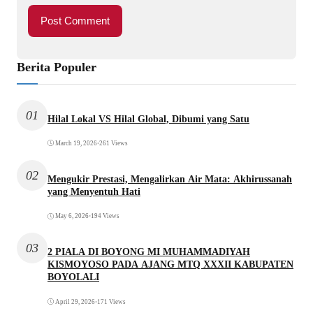
Berita Populer
01
Hilal Lokal VS Hilal Global, Dibumi yang Satu
March 19, 2026
•
261 Views
02
Mengukir Prestasi, Mengalirkan Air Mata: Akhirussanah
yang Menyentuh Hati
May 6, 2026
•
194 Views
03
2 PIALA DI BOYONG MI MUHAMMADIYAH
KISMOYOSO PADA AJANG MTQ XXXII KABUPATEN
BOYOLALI
April 29, 2026
•
171 Views