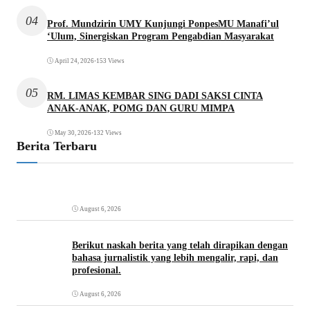
04
Prof. Mundzirin UMY Kunjungi PonpesMU Manafi’ul
‘Ulum, Sinergiskan Program Pengabdian Masyarakat
April 24, 2026
•
153 Views
05
RM. LIMAS KEMBAR SING DADI SAKSI CINTA
ANAK-ANAK, POMG DAN GURU MIMPA
May 30, 2026
•
132 Views
Berita Terbaru
August 6, 2026
Berikut naskah berita yang telah dirapikan dengan
bahasa jurnalistik yang lebih mengalir, rapi, dan
profesional.
August 6, 2026