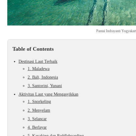
Pantai Indrayanti Yogyakar
Table of Contents
Destinasi Laut Terbaik
1. Maladewa
2. Bali, Indonesia
3. Santorini, Yunani
Aktivitas Laut yang Mengasyikkan
1. Snorkeling
2. Menyelam
3. Selancar
4. Berlayar
5. Kayaking dan Paddleboarding