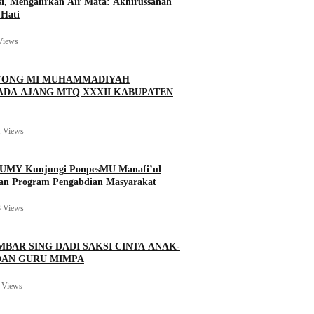
si, Mengalirkan Air Mata: Akhirussanah
Hati
Views
BOYONG MI MUHAMMADIYAH
ADA AJANG MTQ XXXII KABUPATEN
 Views
n UMY Kunjungi PonpesMU Manafi’ul
kan Program Pengabdian Masyarakat
 Views
MBAR SING DADI SAKSI CINTA ANAK-
DAN GURU MIMPA
 Views