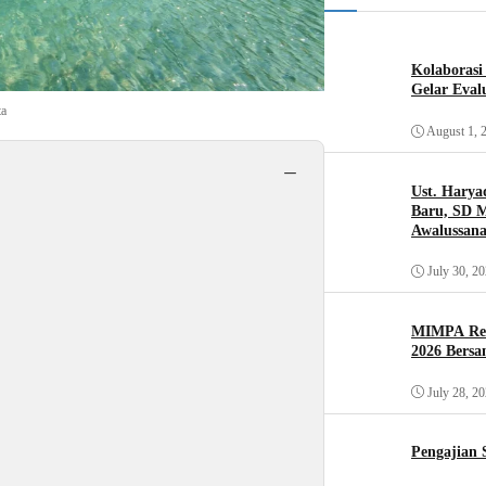
Kolaboras
Gelar Eval
ta
August 1, 
−
Ust. Harya
Baru, SD 
Awalussana
July 30, 2
MIMPA Res
2026 Bersa
July 28, 2
Pengajian