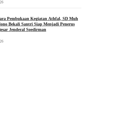
026
cara Pembukaan Kegiatan Athfal, SD Muh
no Bekali Santri Siap Menjadi Penerus
esar Jenderal Soedirman
026