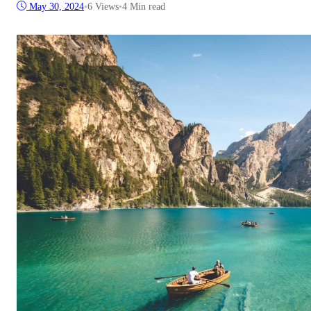
May 30, 2024
•
6
Views
•
4 Min read