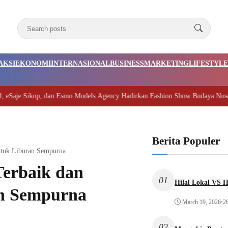
AKSI
EKONOMI
INTERNASIONAL
BUSINESS
MARKETING
LIFESTYLE
Sikop, dan Esmo Models Agency Hadirkan Fashion Show Budaya Nusantara
|
#3
Berita Populer
ntuk Liburan Sempurna
Terbaik dan
01
Hilal Lokal VS H
an Sempurna
March 19, 2026
•
2
02