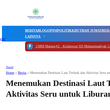
BERITA
BLOG
OPINI
POLITIK
KHUTBAH JUMAT
RED
LAINNYA
sMu Boyolali ke UMM Malang
|
#2 -
Kolaborasi SD Muhammadiyah 14, eSaje 
Travel
Home
»
Berita
»
Menemukan Destinasi Laut Terbaik dan Aktivitas Seru u
Menemukan Destinasi Laut 
Aktivitas Seru untuk Libur