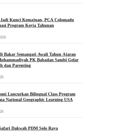
i Jadi Kunci Kemajuan, PCA Colomadu
uasi Program Kerja Tahunan
2026
di Bakar Semangati Awali Tahun Ajaran
Muhammadiyah PK Babadan Sambi Gelar
h dan Parenting
026
mi Luncurkan Bilingual Class Program
ma National Geographic Learning USA
026
 Safari Dakwah PDM Solo Raya