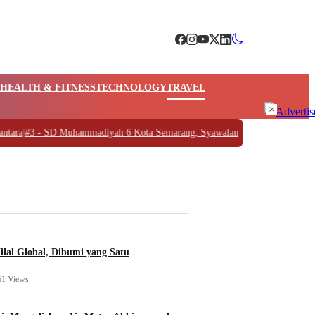
HEALTH & FITNESS
TECHNOLOGY
TRAVEL
×
 -
SD Muhammadiyah 6 Kota Semarang, Syawalan dengan Wayang Golek Pitu
ilal Global, Dibumi yang Satu
61 Views