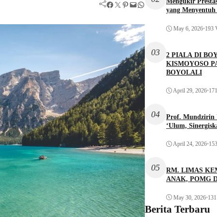
Mengukir Presta
Facebook
Twitter
Pinterest
Mail
WhatsApp
yang Menyentuh 
May 6, 2026
•
193 
03
2 PIALA DI 
KISMOYOSO P
BOYOLALI
April 29, 2026
•
171
04
Prof. Mundziri
‘Ulum, Sinergis
April 24, 2026
•
153
05
RM. LIMAS KE
ANAK, POMG 
May 30, 2026
•
131
Berita Terbaru