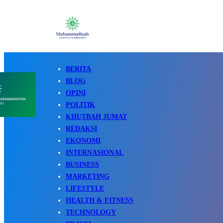
BERITA
BLOG
OPINI
POLITIK
KHUTBAH JUMAT
REDAKSI
EKONOMI
INTERNASIONAL
BUSINESS
MARKETING
LIFESTYLE
HEALTH & FITNESS
TECHNOLOGY