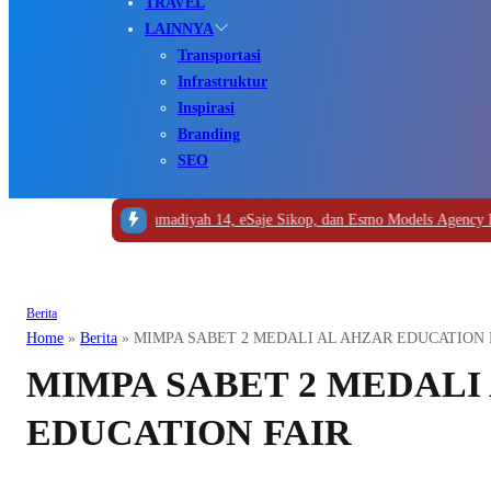
TRAVEL
LAINNYA
Transportasi
Infrastruktur
Inspirasi
Branding
SEO
D Muhammadiyah 14, eSaje Sikop, dan Esmo Models Agency Hadirkan Fashio
Berita
Home
»
Berita
»
MIMPA SABET 2 MEDALI AL AHZAR EDUCATION 
MIMPA SABET 2 MEDALI
EDUCATION FAIR