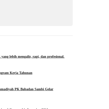
 yang lebih mengalir, rapi, dan profesional.
rogram Kerja Tahunan
ammadiyah PK Babadan Sambi Gelar