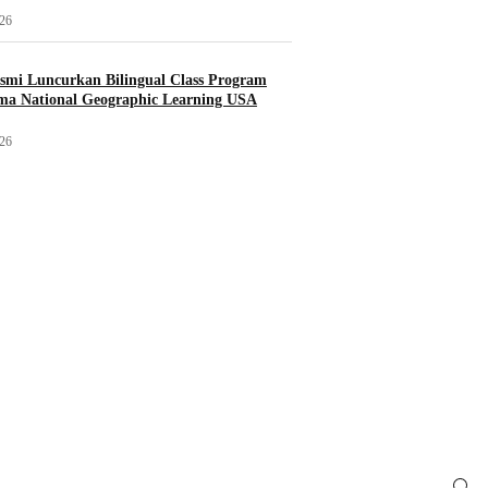
026
mi Luncurkan Bilingual Class Program
ma National Geographic Learning USA
026