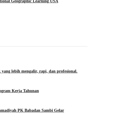
tional Geographic Learning USA
 yang lebih mengalir, rapi, dan profesional.
rogram Kerja Tahunan
ammadiyah PK Babadan Sambi Gelar