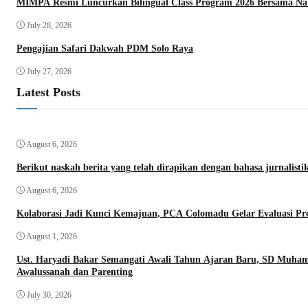
MIMPA Resmi Luncurkan Bilingual Class Program 2026 Bersama Na
July 28, 2026
Pengajian Safari Dakwah PDM Solo Raya
July 27, 2026
Latest Posts
August 6, 2026
Berikut naskah berita yang telah dirapikan dengan bahasa jurnalistik
August 6, 2026
Kolaborasi Jadi Kunci Kemajuan, PCA Colomadu Gelar Evaluasi P
August 1, 2026
Ust. Haryadi Bakar Semangati Awali Tahun Ajaran Baru, SD Muh
Awalussanah dan Parenting
July 30, 2026