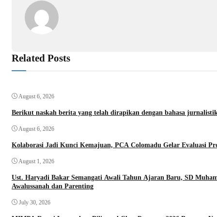
Related Posts
August 6, 2026
Berikut naskah berita yang telah dirapikan dengan bahasa jurnalistik
August 6, 2026
Kolaborasi Jadi Kunci Kemajuan, PCA Colomadu Gelar Evaluasi P
August 1, 2026
Ust. Haryadi Bakar Semangati Awali Tahun Ajaran Baru, SD Muh
Awalussanah dan Parenting
July 30, 2026