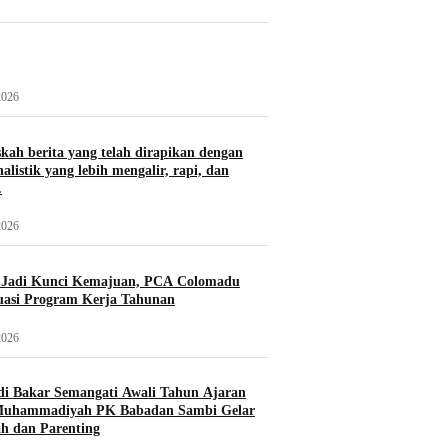
2026
skah berita yang telah dirapikan dengan
alistik yang lebih mengalir, rapi, dan
.
2026
i Jadi Kunci Kemajuan, PCA Colomadu
uasi Program Kerja Tahunan
2026
di Bakar Semangati Awali Tahun Ajaran
Muhammadiyah PK Babadan Sambi Gelar
h dan Parenting