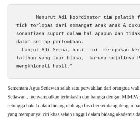
       Menurut Adi koordinator tim pelatih futsal MIMPA , Keberhasilan ini 
tidk terlepas dari semangat anak anak & duku
senantiasa suport dalam hal apapun dan tidak
dalam setiap perlombaan.

  Lanjut Adi Semua, hasil ini  merupakan kerja keras dari anak-anak dan 
latihan yang luar biasa,  karena sejatinya P
mengkhianati hasil."
Sementara Agus Setiawan salah satu perwakilan dari orangtua wal
Setiawan , menyampaikan terimkasih dan bangga dengan MIMPA y
sehingga bakat dalam bidang olahraga bisa berkembang dengan ba
yang mempunyai ciri khas selain unggul dalam bidang akademis d