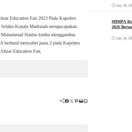
July 30, 2
 Education Fair 2023 Piala Kapolres
MIMPA Res
.I Selaku Kepala Madrasah mengucapakan
2026 Bersa
anda Muhammad Haidar lomba menggambar.
July 28, 2
berhasil menyabet juara 2 piala Kapolres
 Ahzar Education Fair,
Facebook
Twitter
Pinterest
Mail
WhatsApp