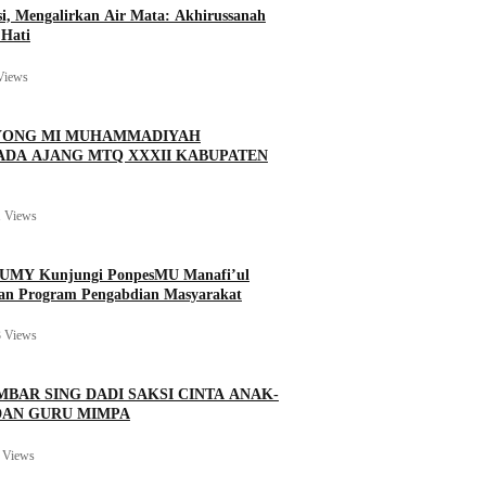
si, Mengalirkan Air Mata: Akhirussanah
Hati
Views
BOYONG MI MUHAMMADIYAH
ADA AJANG MTQ XXXII KABUPATEN
 Views
n UMY Kunjungi PonpesMU Manafi’ul
kan Program Pengabdian Masyarakat
 Views
MBAR SING DADI SAKSI CINTA ANAK-
DAN GURU MIMPA
 Views