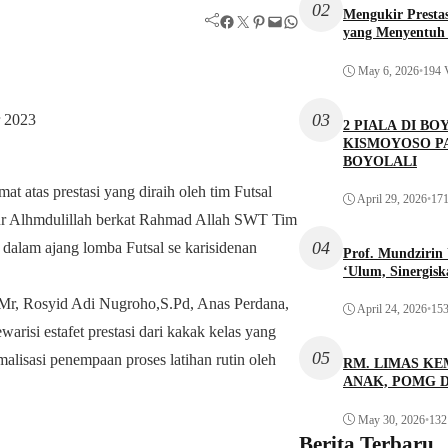
02
Mengukir Presta
Facebook
Twitter
Pinterest
Mail
WhatsApp
yang Menyentuh 
May 6, 2026
•
194 
03
r 2023
2 PIALA DI 
KISMOYOSO P
BOYOLALI
 atas prestasi yang diraih oleh tim Futsal
April 29, 2026
•
171
Alhmdulillah berkat Rahmad Allah SWT Tim
04
dalam ajang lomba Futsal se karisidenan
Prof. Mundziri
‘Ulum, Sinergis
, Rosyid Adi Nugroho,S.Pd, Anas Perdana,
April 24, 2026
•
153
isi estafet prestasi dari kakak kelas yang
05
imalisasi penempaan proses latihan rutin oleh
RM. LIMAS KE
ANAK, POMG 
May 30, 2026
•
132
Berita Terbaru