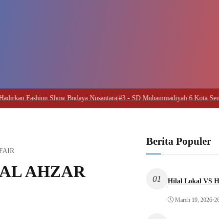
n Show Budaya Nusantara
|
#3 -
SD Muhammadiyah 6 Kota Semarang, Syawalan
Berita Populer
FAIR
 AL AHZAR
01
Hilal Lokal VS H
March 19, 2026
•
2