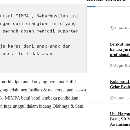
ngan dari orangtua murid yang 
August 6, 
 pernah absen menjadi suporter 
Berikut na
bahasa jurn
roses itu tidak akan 
profesional
August 6, 
i murid kiper andalan yang bernama Hafid
Kolaboras
Gelar Eval
ang telah memfasilitas & menempa para siswa
ik. MIMPA betul betul lembaga pendidikan
August 1, 
an juga unggul dalam bidang Olahraga & Seni.
Ust. Harya
Baru, SD 
Awalussana