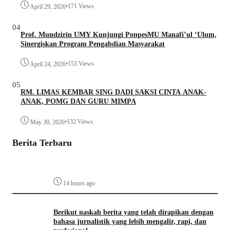
•
171 Views
April 29, 2026
04
Prof. Mundzirin UMY Kunjungi PonpesMU Manafi’ul ‘Ulum,
Sinergiskan Program Pengabdian Masyarakat
•
153 Views
April 24, 2026
05
RM. LIMAS KEMBAR SING DADI SAKSI CINTA ANAK-
ANAK, POMG DAN GURU MIMPA
•
132 Views
May 30, 2026
Berita Terbaru
14 hours ago
Berikut naskah berita yang telah dirapikan dengan
bahasa jurnalistik yang lebih mengalir, rapi, dan