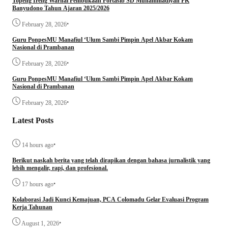
Topeng Ireng Warnai Pembukaan Fortasib SD Muhammadiyah PK
Banyudono Tahun Ajaran 2025/2026
•
February 28, 2026
Guru PonpesMU Manafiul ‘Ulum Sambi Pimpin Apel Akbar Kokam
Nasional di Prambanan
•
February 28, 2026
Guru PonpesMU Manafiul ‘Ulum Sambi Pimpin Apel Akbar Kokam
Nasional di Prambanan
•
February 28, 2026
Latest Posts
•
14 hours ago
Berikut naskah berita yang telah dirapikan dengan bahasa jurnalistik yang
lebih mengalir, rapi, dan profesional.
•
17 hours ago
Kolaborasi Jadi Kunci Kemajuan, PCA Colomadu Gelar Evaluasi Program
Kerja Tahunan
•
August 1, 2026