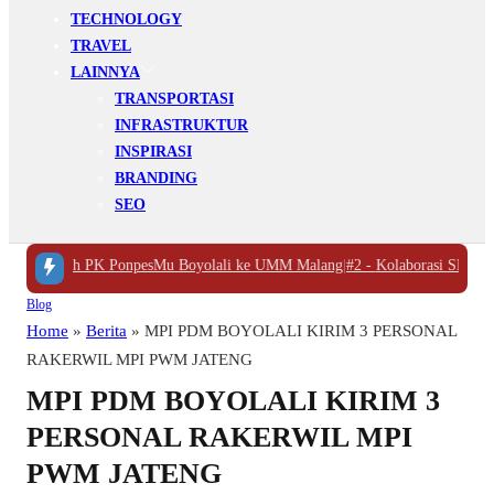
TECHNOLOGY
TRAVEL
LAINNYA
TRANSPORTASI
INFRASTRUKTUR
INSPIRASI
BRANDING
SEO
mmadiyah PK PonpesMu Boyolali ke UMM Malang
|
#2 -
Kolaborasi SD Muham
Blog
Home
»
Berita
»
MPI PDM BOYOLALI KIRIM 3 PERSONAL
RAKERWIL MPI PWM JATENG
MPI PDM BOYOLALI KIRIM 3
PERSONAL RAKERWIL MPI
PWM JATENG