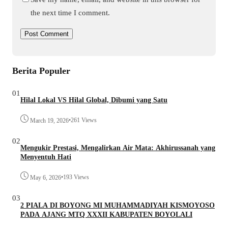
the next time I comment.
Berita Populer
01
Hilal Lokal VS Hilal Global, Dibumi yang Satu
•
261 Views
March 19, 2026
02
Mengukir Prestasi, Mengalirkan Air Mata: Akhirussanah yang
Menyentuh Hati
•
193 Views
May 6, 2026
03
2 PIALA DI BOYONG MI MUHAMMADIYAH KISMOYOSO
PADA AJANG MTQ XXXII KABUPATEN BOYOLALI