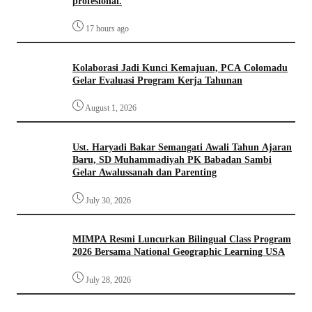
profesional.
17 hours ago
Kolaborasi Jadi Kunci Kemajuan, PCA Colomadu
Gelar Evaluasi Program Kerja Tahunan
August 1, 2026
Ust. Haryadi Bakar Semangati Awali Tahun Ajaran
Baru, SD Muhammadiyah PK Babadan Sambi
Gelar Awalussanah dan Parenting
July 30, 2026
MIMPA Resmi Luncurkan Bilingual Class Program
2026 Bersama National Geographic Learning USA
July 28, 2026