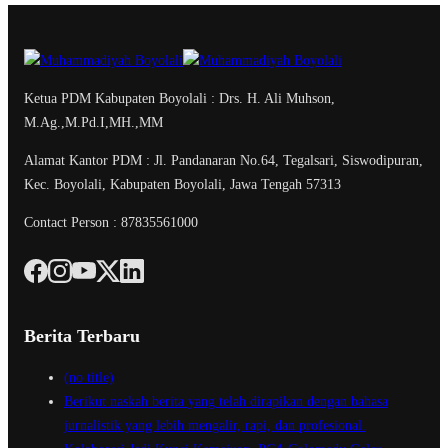
Ketua PDM Kabupaten Boyolali : Drs. H. Ali Muhson,
M.Ag.,M.Pd.I,MH.,MM
Alamat Kantor PDM : Jl. Pandanaran No.64, Tegalsari, Siswodipuran,
Kec. Boyolali, Kabupaten Boyolali, Jawa Tengah 57313
Contact Person : 87835561000
Berita Terbaru
(no title)
Berikut naskah berita yang telah dirapikan dengan bahasa
jurnalistik yang lebih mengalir, rapi, dan profesional.