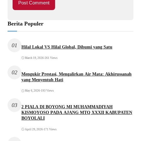
Berita Populer
01
Hilal Lokal VS Hilal Global, Dibumi yang Satu
March 19, 2026
•
261 Views
02
Mengukir Prestasi, Mengalirkan Air Mata: Akhirussanah
yang Menyentuh Hati
May 6, 2026
•
193 Views
03
2 PIALA DI BOYONG MI MUHAMMADIYAH
KISMOYOSO PADA AJANG MTQ XXXII KABUPATEN
BOYOLALI
April 29, 2026
•
171 Views