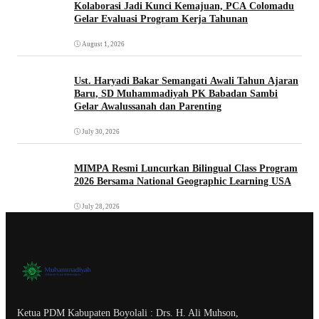
Kolaborasi Jadi Kunci Kemajuan, PCA Colomadu
Gelar Evaluasi Program Kerja Tahunan
August 1, 2026
Ust. Haryadi Bakar Semangati Awali Tahun Ajaran
Baru, SD Muhammadiyah PK Babadan Sambi
Gelar Awalussanah dan Parenting
July 30, 2026
MIMPA Resmi Luncurkan Bilingual Class Program
2026 Bersama National Geographic Learning USA
July 28, 2026
Ketua PDM Kabupaten Boyolali : Drs. H. Ali Muhson,