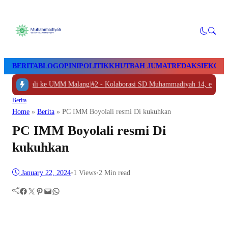
BERITA
BLOG
OPINI
POLITIK
KHUTBAH JUMAT
REDAKSI
EKON
u Boyolali ke UMM Malang
|
#2 -
Kolaborasi SD Muhammadiyah 14, eSaje Sik
Berita
Home
»
Berita
»
PC IMM Boyolali resmi Di kukuhkan
PC IMM Boyolali resmi Di
kukuhkan
January 22, 2024
•
1
Views
•
2 Min read
Facebook
Twitter
Pinterest
Mail
WhatsApp