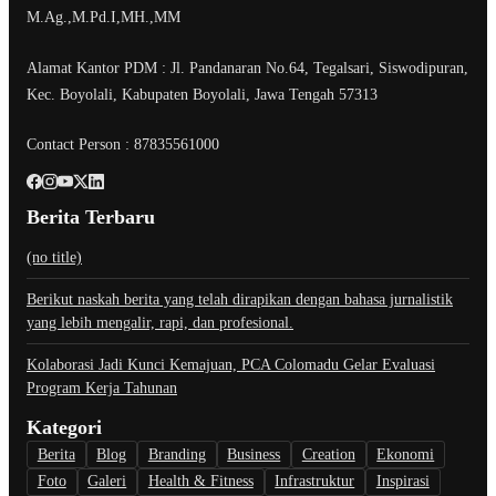
M.Ag.,M.Pd.I,MH.,MM
Alamat Kantor PDM : Jl. Pandanaran No.64, Tegalsari, Siswodipuran,
Kec. Boyolali, Kabupaten Boyolali, Jawa Tengah 57313
Contact Person : 87835561000
Berita Terbaru
(no title)
Berikut naskah berita yang telah dirapikan dengan bahasa jurnalistik
yang lebih mengalir, rapi, dan profesional.
Kolaborasi Jadi Kunci Kemajuan, PCA Colomadu Gelar Evaluasi
Program Kerja Tahunan
Kategori
Berita
Blog
Branding
Business
Creation
Ekonomi
Foto
Galeri
Health & Fitness
Infrastruktur
Inspirasi