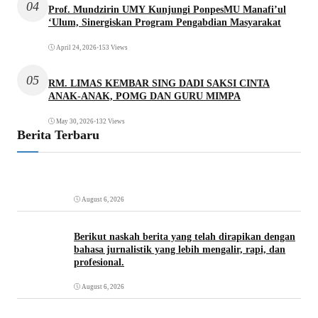
04
Prof. Mundzirin UMY Kunjungi PonpesMU Manafi’ul
‘Ulum, Sinergiskan Program Pengabdian Masyarakat
April 24, 2026
•
153 Views
05
RM. LIMAS KEMBAR SING DADI SAKSI CINTA
ANAK-ANAK, POMG DAN GURU MIMPA
May 30, 2026
•
132 Views
Berita Terbaru
August 6, 2026
Berikut naskah berita yang telah dirapikan dengan
bahasa jurnalistik yang lebih mengalir, rapi, dan
profesional.
August 6, 2026