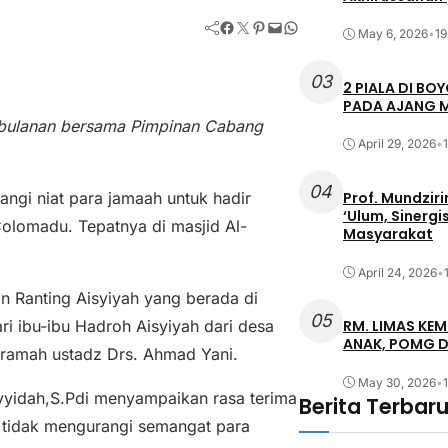
Facebook
Twitter
Pinterest
Mail
WhatsApp
May 6, 2026
•
19
03
2 PIALA DI B
PADA AJANG M
n bulanan bersama Pimpinan Cabang
April 29, 2026
•
04
angi niat para jamaah untuk hadir
Prof. Mundzir
‘Ulum, Sinerg
Colomadu. Tepatnya di masjid Al-
Masyarakat
April 24, 2026
•
nan Ranting Aisyiyah yang berada di
05
i ibu-ibu Hadroh Aisyiyah dari desa
RM. LIMAS KEM
ANAK, POMG 
eramah ustadz Drs. Ahmad Yani.
May 30, 2026
•
ayyidah,S.Pdi menyampaikan rasa terima
Berita Terbar
s tidak mengurangi semangat para