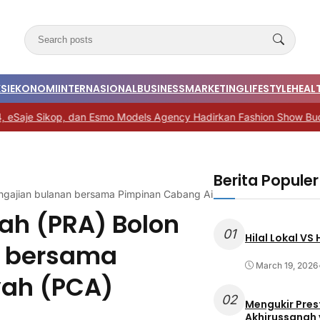
SI
EKONOMI
INTERNASIONAL
BUSINESS
MARKETING
LIFESTYLE
HEALT
e Sikop, dan Esmo Models Agency Hadirkan Fashion Show Budaya 
Berita Populer
engajian bulanan bersama Pimpinan Cabang Aisyiyah (PCA)
ah (PRA) Bolon
01
Hilal Lokal VS
n bersama
March 19, 2026
yah (PCA)
02
Mengukir Pres
Akhirussanah