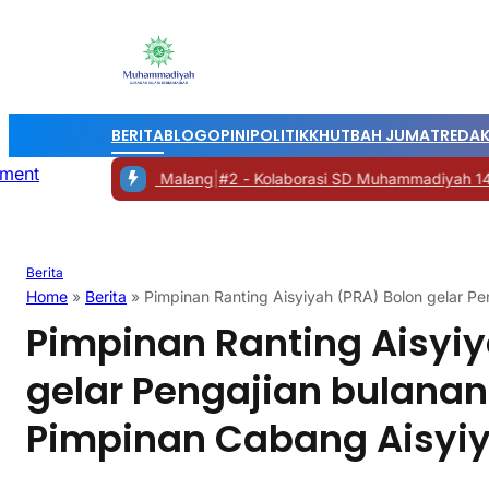
BERITA
BLOG
OPINI
POLITIK
KHUTBAH JUMAT
REDAK
oyolali ke UMM Malang
|
#2 -
Kolaborasi SD Muhammadiyah 14, eSaj
Berita
Home
»
Berita
»
Pimpinan Ranting Aisyiyah (PRA) Bolon gelar P
Pimpinan Ranting Aisyiy
gelar Pengajian bulana
Pimpinan Cabang Aisyi