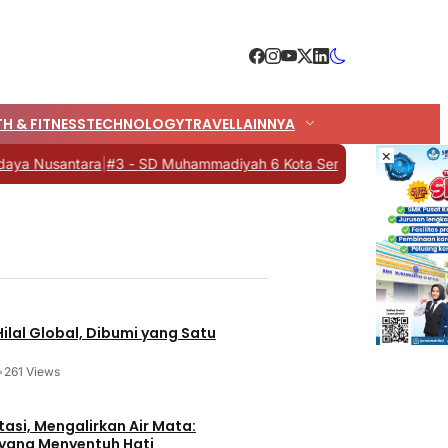
H & FITNESS
TECHNOLOGY
TRAVEL
LAINNYA
×
Nusantara
|
#3 -
SD Muhammadiyah 6 Kota Semarang, Syawalan deng
 Hilal Global, Dibumi yang Satu
•
261 Views
tasi, Mengalirkan Air Mata:
 yang Menyentuh Hati