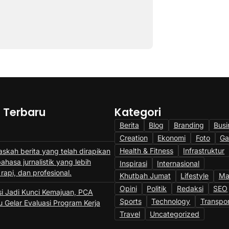
a Terbaru
Kategori
Berita
Blog
Branding
Busi
Creation
Ekonomi
Foto
Ga
Health & Fitness
Infrastruktur
askah berita yang telah dirapikan
hasa jurnalistik yang lebih
Inspirasi
Internasional
 rapi, dan profesional.
Khutbah Jumat
Lifestyle
Ma
Opini
Politik
Redaksi
SEO
si Jadi Kunci Kemajuan, PCA
Sports
Technology
Transpor
 Gelar Evaluasi Program Kerja
Travel
Uncategorized