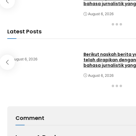
bahasa jurnalistik yang
mengalir, rapi, dan
profesional.
August 6, 2026
Latest Posts
Berikut naskah berita 
August 6, 2026
telah dirapikan dengan
bahasa jurnalistik yang
mengalir, rapi, dan
profesional.
August 6, 2026
Comment