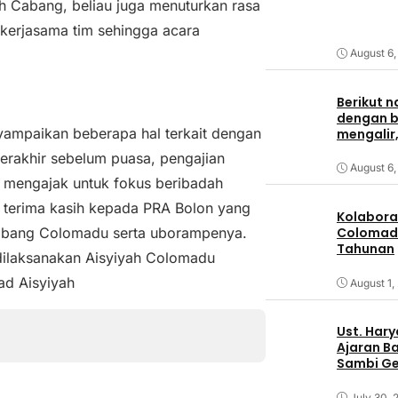
yah Cabang, beliau juga menuturkan rasa
 kerjasama tim sehingga acara
August 6,
Berikut n
dengan ba
ampaikan beberapa hal terkait dengan
mengalir,
erakhir sebelum puasa, pengajian
August 6,
au mengajak untuk fokus beribadah
n terima kasih kepada PRA Bolon yang
Kolabora
Cabang Colomadu serta uborampenya.
Colomadu
Tahunan
dilaksanakan Aisyiyah Colomadu
ad Aisyiyah
August 1,
Ust. Har
Ajaran B
Sambi Ge
July 30, 