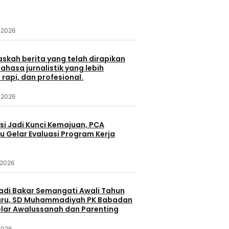
 2026
askah berita yang telah dirapikan
hasa jurnalistik yang lebih
 rapi, dan profesional.
 2026
si Jadi Kunci Kemajuan, PCA
 Gelar Evaluasi Program Kerja
 2026
yadi Bakar Semangati Awali Tahun
aru, SD Muhammadiyah PK Babadan
lar Awalussanah dan Parenting
2026