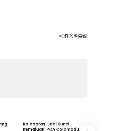
Facebook
Twitter
Pinterest
Mail
WhatsApp
yang
Kolaborasi Jadi Kunci
Ust. Haryadi Ba
Kemajuan, PCA Colomadu
Awali Tahun Aja