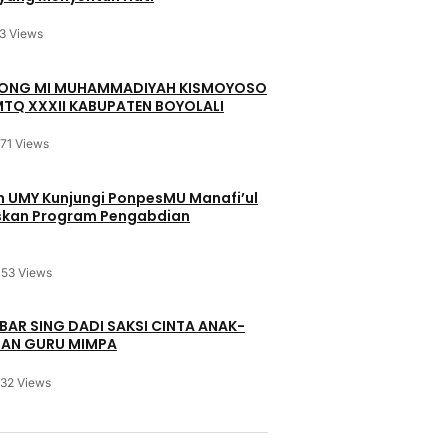
3 Views
OYONG MI MUHAMMADIYAH KISMOYOSO
TQ XXXII KABUPATEN BOYOLALI
171 Views
in UMY Kunjungi PonpesMU Manafi’ul
iskan Program Pengabdian
153 Views
BAR SING DADI SAKSI CINTA ANAK-
DAN GURU MIMPA
132 Views
u