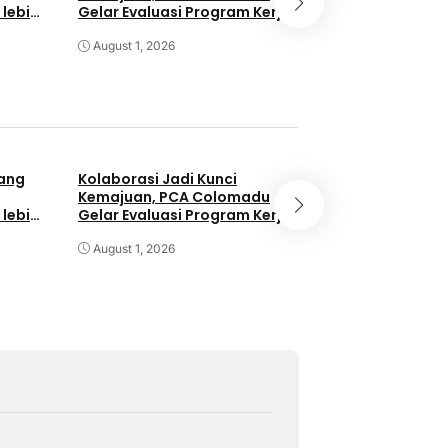
 lebih
Gelar Evaluasi Program Kerja
Muhammadiyah
Tahunan
Sambi Gelar Aw
August 1, 2026
dan Parenting
July 30, 2026
yang
Kolaborasi Jadi Kunci
Ust. Haryadi Ba
Kemajuan, PCA Colomadu
Awali Tahun Aja
 lebih
Gelar Evaluasi Program Kerja
Muhammadiyah
Tahunan
Sambi Gelar Aw
August 1, 2026
dan Parenting
July 30, 2026