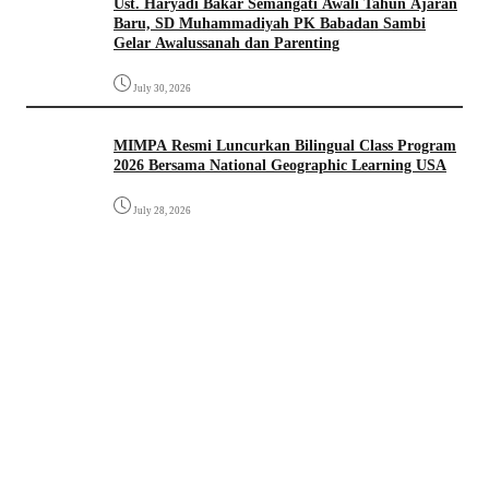
Ust. Haryadi Bakar Semangati Awali Tahun Ajaran
Baru, SD Muhammadiyah PK Babadan Sambi
Gelar Awalussanah dan Parenting
July 30, 2026
MIMPA Resmi Luncurkan Bilingual Class Program
2026 Bersama National Geographic Learning USA
July 28, 2026