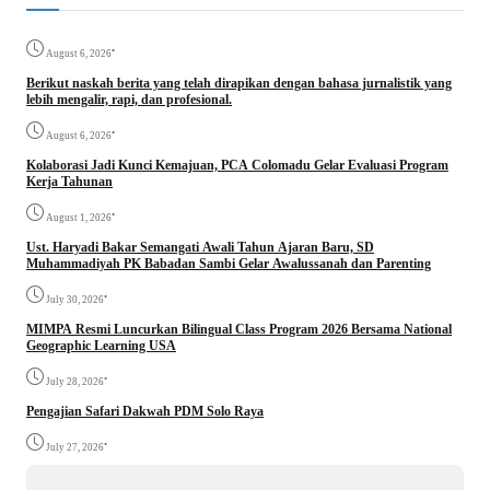
•
August 6, 2026
Berikut naskah berita yang telah dirapikan dengan bahasa jurnalistik yang
lebih mengalir, rapi, dan profesional.
•
August 6, 2026
Kolaborasi Jadi Kunci Kemajuan, PCA Colomadu Gelar Evaluasi Program
Kerja Tahunan
•
August 1, 2026
Ust. Haryadi Bakar Semangati Awali Tahun Ajaran Baru, SD
Muhammadiyah PK Babadan Sambi Gelar Awalussanah dan Parenting
•
July 30, 2026
MIMPA Resmi Luncurkan Bilingual Class Program 2026 Bersama National
Geographic Learning USA
•
July 28, 2026
Pengajian Safari Dakwah PDM Solo Raya
•
July 27, 2026