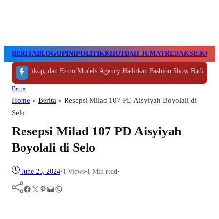
BERITA
BLOG
OPINI
POLITIK
KHUTBAH JUMAT
REDAKSI
EKON
p, dan Esmo Models Agency Hadirkan Fashion Show Budaya Nusantara
|
#3 -
S
Berita
Home
»
Berita
»
Resepsi Milad 107 PD Aisyiyah Boyolali di
Selo
Resepsi Milad 107 PD Aisyiyah
Boyolali di Selo
June 25, 2024
•
1
Views
•
1 Min read
•
Facebook
Twitter
Pinterest
Mail
WhatsApp