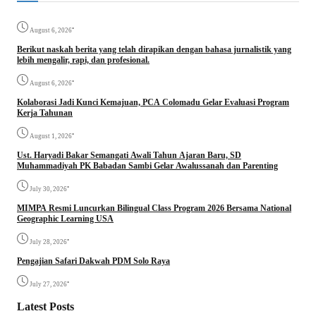
•
August 6, 2026
Berikut naskah berita yang telah dirapikan dengan bahasa jurnalistik yang
lebih mengalir, rapi, dan profesional.
•
August 6, 2026
Kolaborasi Jadi Kunci Kemajuan, PCA Colomadu Gelar Evaluasi Program
Kerja Tahunan
•
August 1, 2026
Ust. Haryadi Bakar Semangati Awali Tahun Ajaran Baru, SD
Muhammadiyah PK Babadan Sambi Gelar Awalussanah dan Parenting
•
July 30, 2026
MIMPA Resmi Luncurkan Bilingual Class Program 2026 Bersama National
Geographic Learning USA
•
July 28, 2026
Pengajian Safari Dakwah PDM Solo Raya
•
July 27, 2026
Latest Posts