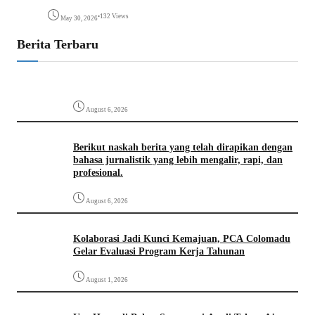
•
132 Views
May 30, 2026
Berita Terbaru
August 6, 2026
Berikut naskah berita yang telah dirapikan dengan
bahasa jurnalistik yang lebih mengalir, rapi, dan
profesional.
August 6, 2026
Kolaborasi Jadi Kunci Kemajuan, PCA Colomadu
Gelar Evaluasi Program Kerja Tahunan
August 1, 2026