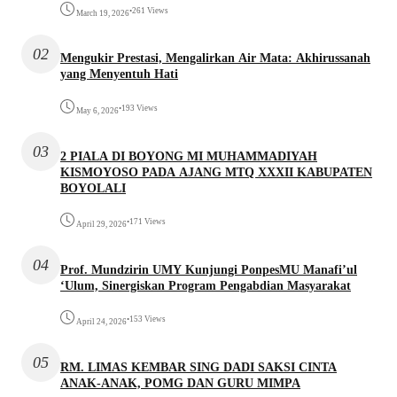
•
261 Views
March 19, 2026
02
Mengukir Prestasi, Mengalirkan Air Mata: Akhirussanah
yang Menyentuh Hati
•
193 Views
May 6, 2026
03
2 PIALA DI BOYONG MI MUHAMMADIYAH
KISMOYOSO PADA AJANG MTQ XXXII KABUPATEN
BOYOLALI
•
171 Views
April 29, 2026
04
Prof. Mundzirin UMY Kunjungi PonpesMU Manafi’ul
‘Ulum, Sinergiskan Program Pengabdian Masyarakat
•
153 Views
April 24, 2026
05
RM. LIMAS KEMBAR SING DADI SAKSI CINTA
ANAK-ANAK, POMG DAN GURU MIMPA