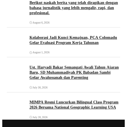
Berikut naskah berita yang telah dirapikan dengan
bahasa jurnalistik yang lebih mengalir, rapi, dan
profesional.
August 6, 2026
Kolaborasi Jadi Kunci Kemajuan, PCA Colomadu
Gelar Evaluasi Program Kerja Tahunan
August 1, 2026
Ust. Haryadi Bakar Semangati Awali Tahun Ajaran
Baru, SD Muhammadiyah PK Babadan Sambi
Gelar Awalussanah dan Parenting
July 30, 2026
MIMPA Resmi Luncurkan Bilingual Class Program
2026 Bersama National Geographic Learning USA
July 28, 2026