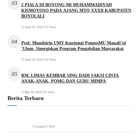
03
2 PIALA DI BOYONG MI MUHAMMADIYAH
KISMOYOSO PADA AJANG MTQ XXXII KABUPATEN
BOYOLALI
April 29, 2026
•
171 Views
04
Prof. Mundzirin UMY Kunjungi PonpesMU Manafi’ul
‘Ulum, Sinergiskan Program Pengabdian Masyarakat
April 24, 2026
•
153 Views
05
RM. LIMAS KEMBAR SING DADI SAKSI CINTA
ANAK-ANAK, POMG DAN GURU MIMPA
May 30, 2026
•
132 Views
Berita Terbaru
August 6, 2026