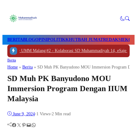
BERITA
BLOG
OPINI
POLITIK
KHUTBAH JUMAT
REDAKSI
EKON
yolali ke UMM Malang
|
#2 -
Kolaborasi SD Muhammadiyah 14, eSaje Sikop, 
Berita
Home
»
Berita
»
SD Muh PK Banyudono MOU Immersion Program Denga
SD Muh PK Banyudono MOU
Immersion Program Dengan IIUM
Malaysia
June 9, 2024
•
1
Views
•
2 Min read
Facebook
Twitter
Pinterest
Mail
WhatsApp