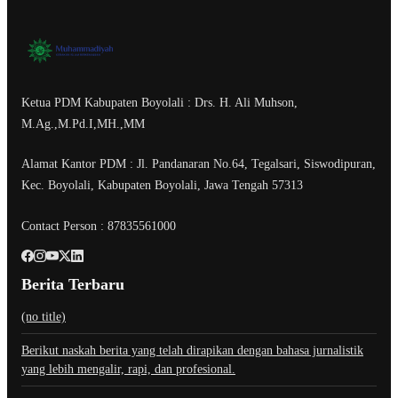
Ketua PDM Kabupaten Boyolali : Drs. H. Ali Muhson,
M.Ag.,M.Pd.I,MH.,MM
Alamat Kantor PDM : Jl. Pandanaran No.64, Tegalsari, Siswodipuran,
Kec. Boyolali, Kabupaten Boyolali, Jawa Tengah 57313
Contact Person : 87835561000
Berita Terbaru
(no title)
Berikut naskah berita yang telah dirapikan dengan bahasa jurnalistik
yang lebih mengalir, rapi, dan profesional.