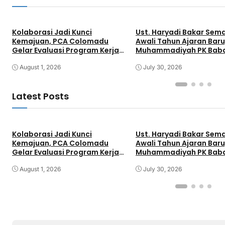
Kolaborasi Jadi Kunci
Ust. Haryadi Bakar Sem
Kemajuan, PCA Colomadu
Awali Tahun Ajaran Baru
Gelar Evaluasi Program Kerja
Muhammadiyah PK Bab
Tahunan
Sambi Gelar Awalussan
August 1, 2026
Parenting
July 30, 2026
Latest Posts
Kolaborasi Jadi Kunci
Ust. Haryadi Bakar Sem
Kemajuan, PCA Colomadu
Awali Tahun Ajaran Baru
Gelar Evaluasi Program Kerja
Muhammadiyah PK Bab
Tahunan
Sambi Gelar Awalussan
August 1, 2026
Parenting
July 30, 2026