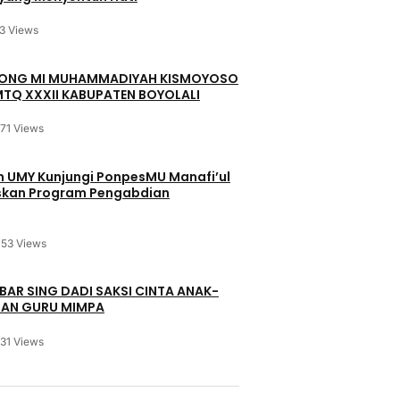
3 Views
OYONG MI MUHAMMADIYAH KISMOYOSO
TQ XXXII KABUPATEN BOYOLALI
171 Views
in UMY Kunjungi PonpesMU Manafi’ul
iskan Program Pengabdian
153 Views
BAR SING DADI SAKSI CINTA ANAK-
DAN GURU MIMPA
131 Views
u