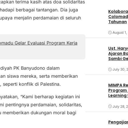
apkan terima kasih atas doa solidaritas
hadapi berbagai tantangan. Dia juga
Kolabora
Colomadu
upaya menjalin perdamaian di seluruh
Tahunan
August 1,
omadu Gelar Evaluasi Program Kerja
Ust. Har
Ajaran B
Sambi Ge
adiyah PK Banyudono dalam
July 30, 
ngan siswa mereka, serta memberikan
eperti konflik di Palestina.
MIMPA Re
Program 
Learning
takan, “Kami berharap kegiatan ini
 pentingnya perdamaian, solidaritas,
July 28, 
pu memberikan dukungan moral bagi
Pengajia