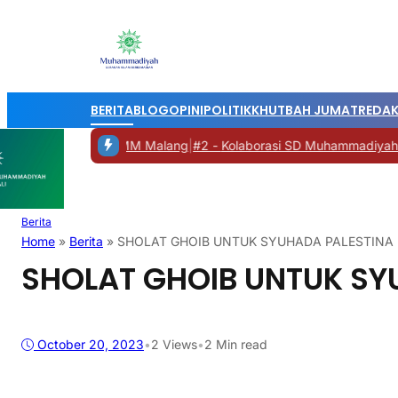
BERITA
BLOG
OPINI
POLITIK
KHUTBAH JUMAT
REDAK
olali ke UMM Malang
|
#2 -
Kolaborasi SD Muhammadiyah 14, eSaje 
Berita
Home
»
Berita
»
SHOLAT GHOIB UNTUK SYUHADA PALESTINA
SHOLAT GHOIB UNTUK SY
October 20, 2023
•
2
Views
•
2 Min read