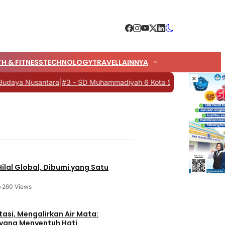
H & FITNESS
TECHNOLOGY
TRAVEL
LAINNYA
×
santara
|
#3 -
SD Muhammadiyah 6 Kota Semarang, Syawalan dengan
 Hilal Global, Dibumi yang Satu
•
260 Views
tasi, Mengalirkan Air Mata:
 yang Menyentuh Hati