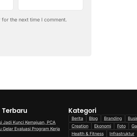
 for the next time I comment.
a Terbaru
Kategori
Berita
Blog
Branding
Busi
si Jadi Kunci Kemajuan, PCA
Creation
Ekonomi
Foto
Ga
 Gelar Evaluasi Program Kerja
Health & Fitness
Infrastruktur