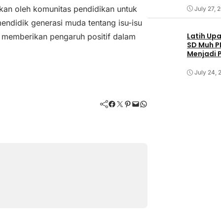
ukan oleh komunitas pendidikan untuk
July 27, 
endidik generasi muda tentang isu-isu
Latih Up
at memberikan pengaruh positif dalam
SD Muh P
Menjadi 
Soedirm
July 24, 
Facebook
Twitter
Pinterest
Mail
WhatsApp