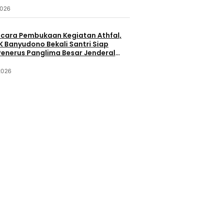
2026
acara Pembukaan Kegiatan Athfal,
K Banyudono Bekali Santri Siap
Penerus Panglima Besar Jenderal
an
2026