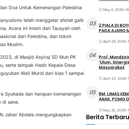
an Doa Untuk Kemenangan Palestina
May 6, 2026
•
19
nyudono telah menggelar sholat gaib
03
2 PIALA DI B
a. Acara ini Imam dan Tausyah oleh
PADA AJANG M
ional dari Palestina, dan tokoh
April 29, 2026
•
as Muslim.
04
s 2023, di Masjid Asyiraj SD Muh PK
Prof. Mundzir
‘Ulum, Sinerg
ru, serta tampak Hadir Kepala Desa
Masyarakat
uyuban Wali Murid dari klas 1 sampai
April 24, 2026
•
05
ra Syuhada dan harapan kemenangan
RM. LIMAS KEM
ANAK, POMG 
 di sana.
May 30, 2026
•
Al Jaber Abdela mengungkapkan
Berita Terbar