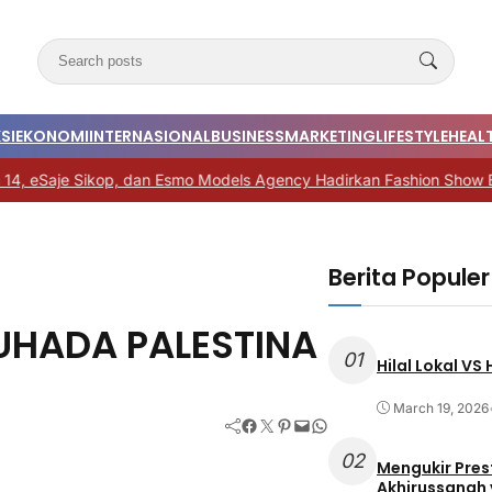
SI
EKONOMI
INTERNASIONAL
BUSINESS
MARKETING
LIFESTYLE
HEALT
Sikop, dan Esmo Models Agency Hadirkan Fashion Show Budaya Nu
Berita Populer
UHADA PALESTINA
01
Hilal Lokal VS
March 19, 2026
Facebook
Twitter
Pinterest
Mail
WhatsApp
02
Mengukir Pres
Akhirussanah