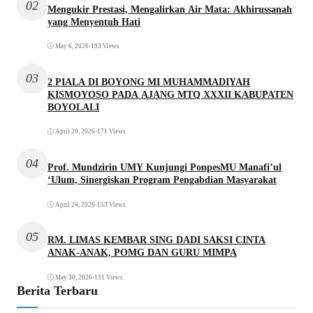
02
Mengukir Prestasi, Mengalirkan Air Mata: Akhirussanah
yang Menyentuh Hati
May 6, 2026
•
193 Views
03
2 PIALA DI BOYONG MI MUHAMMADIYAH
KISMOYOSO PADA AJANG MTQ XXXII KABUPATEN
BOYOLALI
April 29, 2026
•
171 Views
04
Prof. Mundzirin UMY Kunjungi PonpesMU Manafi’ul
‘Ulum, Sinergiskan Program Pengabdian Masyarakat
April 24, 2026
•
153 Views
05
RM. LIMAS KEMBAR SING DADI SAKSI CINTA
ANAK-ANAK, POMG DAN GURU MIMPA
May 30, 2026
•
131 Views
Berita Terbaru