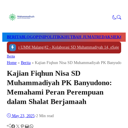
BERITA
BLOG
OPINI
POLITIK
KHUTBAH JUMAT
REDAKSI
EKON
yolali ke UMM Malang
|
#2 -
Kolaborasi SD Muhammadiyah 14, eSaje Sikop, 
Berita
Home
»
Berita
»
Kajian Fiqhun Nisa SD Muhammadiyah PK Banyudono: 
Kajian Fiqhun Nisa SD
Muhammadiyah PK Banyudono:
Memahami Peran Perempuan
dalam Shalat Berjamaah
May 23, 2025
•
2 Min read
Facebook
Twitter
Pinterest
Mail
WhatsApp