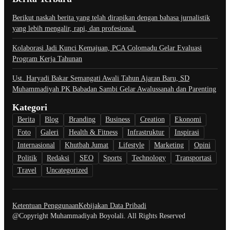
Berikut naskah berita yang telah dirapikan dengan bahasa jurnalistik
yang lebih mengalir, rapi, dan profesional.
Kolaborasi Jadi Kunci Kemajuan, PCA Colomadu Gelar Evaluasi
Program Kerja Tahunan
Ust. Haryadi Bakar Semangati Awali Tahun Ajaran Baru, SD
Muhammadiyah PK Babadan Sambi Gelar Awalussanah dan Parenting
Kategori
Berita
Blog
Branding
Business
Creation
Ekonomi
Foto
Galeri
Health & Fitness
Infrastruktur
Inspirasi
Internasional
Khutbah Jumat
Lifestyle
Marketing
Opini
Politik
Redaksi
SEO
Sports
Technology
Transportasi
Travel
Uncategorized
Ketentuan Penggunaan
Kebijakan Data Pribadi
@Copyright Muhammadiyah Boyolali. All Rights Reserved