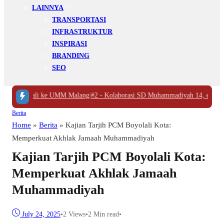
LAINNYA
TRANSPORTASI
INFRASTRUKTUR
INSPIRASI
BRANDING
SEO
yolali ke UMM Malang
|
#2 -
Kolaborasi SD Muhammadiyah 14, eSaje Sikop, 
Berita
Home
»
Berita
»
Kajian Tarjih PCM Boyolali Kota:
Memperkuat Akhlak Jamaah Muhammadiyah
Kajian Tarjih PCM Boyolali Kota:
Memperkuat Akhlak Jamaah
Muhammadiyah
July 24, 2025
•
2
Views
•
2 Min read
•