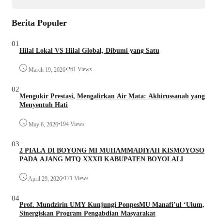
Berita Populer
01
Hilal Lokal VS Hilal Global, Dibumi yang Satu
•
261 Views
March 19, 2026
02
Mengukir Prestasi, Mengalirkan Air Mata: Akhirussanah yang
Menyentuh Hati
•
194 Views
May 6, 2026
03
2 PIALA DI BOYONG MI MUHAMMADIYAH KISMOYOSO
PADA AJANG MTQ XXXII KABUPATEN BOYOLALI
•
171 Views
April 29, 2026
04
Prof. Mundzirin UMY Kunjungi PonpesMU Manafi’ul ‘Ulum,
Sinergiskan Program Pengabdian Masyarakat