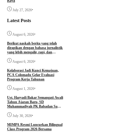
Raya
•
July 27, 2026
Latest Posts
•
August 6, 2026
Berikut naskah berita yang telah
dirapikan dengan bahasa jurnalistik
yang lebih mengalir, rapi, dan
profesional.
•
August 6, 2026
Kolaborasi Jadi Kunci Kemajuan,
PCA Colomadu Gelar Evaluasi
Program Kerja Tahunan
•
August 1, 2026
Ust. Haryadi Bakar Semangati Awali
Tahun Ajaran Baru, SD
Muhammadiyah PK Babadan Sambi
Gelar Awalussanah dan Parenting
•
July 30, 2026
MIMPA Resmi Luncurkan Bilingual
Class Program 2026 Bersama