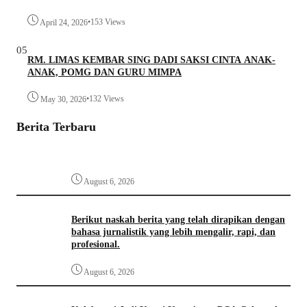
•
153 Views
April 24, 2026
05
RM. LIMAS KEMBAR SING DADI SAKSI CINTA ANAK-
ANAK, POMG DAN GURU MIMPA
•
132 Views
May 30, 2026
Berita Terbaru
August 6, 2026
Berikut naskah berita yang telah dirapikan dengan
bahasa jurnalistik yang lebih mengalir, rapi, dan
profesional.
August 6, 2026