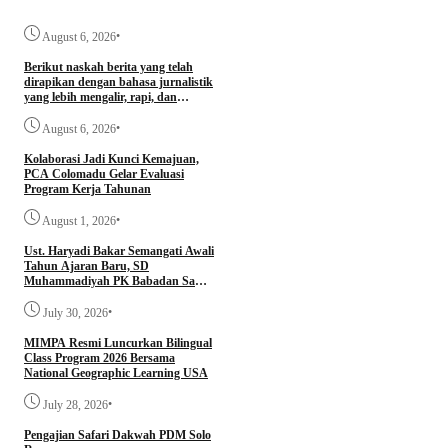
•
August 6, 2026
Berikut naskah berita yang telah
dirapikan dengan bahasa jurnalistik
yang lebih mengalir, rapi, dan
profesional.
•
August 6, 2026
Kolaborasi Jadi Kunci Kemajuan,
PCA Colomadu Gelar Evaluasi
Program Kerja Tahunan
•
August 1, 2026
Ust. Haryadi Bakar Semangati Awali
Tahun Ajaran Baru, SD
Muhammadiyah PK Babadan Sambi
Gelar Awalussanah dan Parenting
•
July 30, 2026
MIMPA Resmi Luncurkan Bilingual
Class Program 2026 Bersama
National Geographic Learning USA
•
July 28, 2026
Pengajian Safari Dakwah PDM Solo