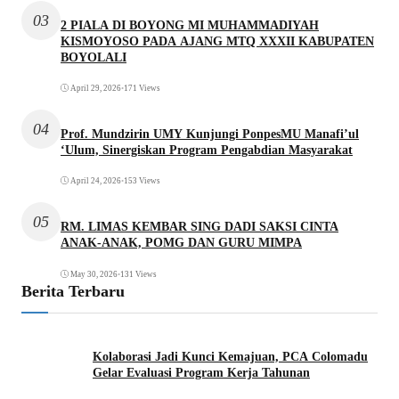
03
2 PIALA DI BOYONG MI MUHAMMADIYAH
KISMOYOSO PADA AJANG MTQ XXXII KABUPATEN
BOYOLALI
April 29, 2026
•
171 Views
04
Prof. Mundzirin UMY Kunjungi PonpesMU Manafi’ul
‘Ulum, Sinergiskan Program Pengabdian Masyarakat
April 24, 2026
•
153 Views
05
RM. LIMAS KEMBAR SING DADI SAKSI CINTA
ANAK-ANAK, POMG DAN GURU MIMPA
May 30, 2026
•
131 Views
Berita Terbaru
Kolaborasi Jadi Kunci Kemajuan, PCA Colomadu
Gelar Evaluasi Program Kerja Tahunan