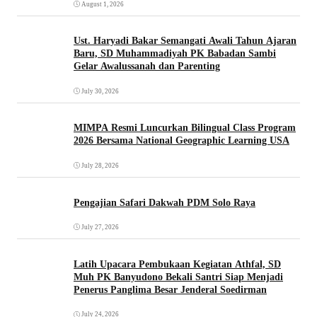
August 1, 2026
Ust. Haryadi Bakar Semangati Awali Tahun Ajaran
Baru, SD Muhammadiyah PK Babadan Sambi
Gelar Awalussanah dan Parenting
July 30, 2026
MIMPA Resmi Luncurkan Bilingual Class Program
2026 Bersama National Geographic Learning USA
July 28, 2026
Pengajian Safari Dakwah PDM Solo Raya
July 27, 2026
Latih Upacara Pembukaan Kegiatan Athfal, SD
Muh PK Banyudono Bekali Santri Siap Menjadi
Penerus Panglima Besar Jenderal Soedirman
July 24, 2026