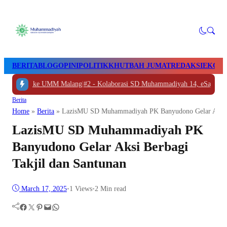
BERITA
BLOG
OPINI
POLITIK
KHUTBAH JUMAT
REDAKSI
EKON
Boyolali ke UMM Malang
|
#2 -
Kolaborasi SD Muhammadiyah 14, eSaje Sikop
Berita
Home
»
Berita
»
LazisMU SD Muhammadiyah PK Banyudono Gelar Aksi Be
LazisMU SD Muhammadiyah PK
Banyudono Gelar Aksi Berbagi
Takjil dan Santunan
March 17, 2025
•
1
Views
•
2 Min read
Facebook
Twitter
Pinterest
Mail
WhatsApp