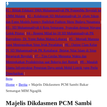
#1 -
Rihlah Edukatif SMA Muhammadiyah PK PonpesMu Boyolali ke
UMM Malang
|
#2 -
Kolaborasi SD Muhammadiyah 14, eSaje Sikop,
dan Esmo Models Agency Hadirkan Fashion Show Budaya Nusantara
|
#3 -
SD Muhammadiyah 6 Kota Semarang, Syawalan dengan Wayang
Golek Pitutur
|
#4 -
Resepsi Milad ke-18 SD Muhammadiyah PK
Banyudono, Dr. Yopie Bahas Makna Lebaran
|
#5 -
Menjadi Manusia
yang Meninggalkan Situs Jejak Peradaban
|
#6 -
Outing Class Kelas
IV SD Muhammadiyah PK Kottabarat, Belajar Nilai Islam di Situs
Bersejarah Boyolali
|
#7 -
Tips Cerdas Mengatur Waktu dan
Meningkatkan Produktivitas saat Bekerja dari Rumah
|
#8 -
Masalah
Utama Infrastruktur Pengisian Daya untuk Mobil Listrik yang Perlu
Diperhatikan
|
Berita
Home
»
Berita
»
Majelis Dikdasmen PCM Sambi Bakar
Semangat MIM Ngaglik
Majelis Dikdasmen PCM Sambi