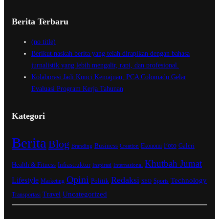
Berita Terbaru
(no title)
Berikut naskah berita yang telah dirapikan dengan bahasa
jurnalistik yang lebih mengalir, rapi, dan profesional.
Kolaborasi Jadi Kunci Kemajuan, PCA Colomadu Gelar
Evaluasi Program Kerja Tahunan
Kategori
Berita
Blog
Business
Foto
Ekonomi
Galeri
Branding
Creation
Khutbah Jumat
Infrastruktur
Health & Fitness
Inspirasi
Internasional
Opini
Redaksi
Lifestyle
Technology
Marketing
Politik
Sports
SEO
Uncategorized
Travel
Transportasi