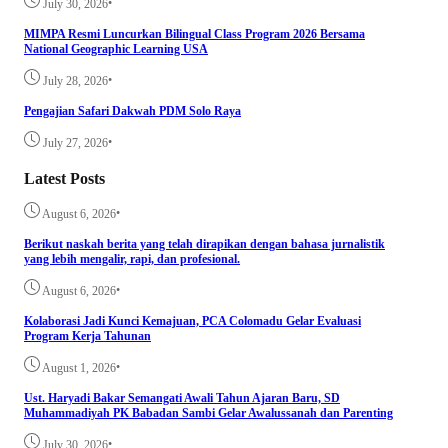
•
July 30, 2026
MIMPA Resmi Luncurkan Bilingual Class Program 2026 Bersama
National Geographic Learning USA
•
July 28, 2026
Pengajian Safari Dakwah PDM Solo Raya
•
July 27, 2026
Latest Posts
•
August 6, 2026
Berikut naskah berita yang telah dirapikan dengan bahasa jurnalistik
yang lebih mengalir, rapi, dan profesional.
•
August 6, 2026
Kolaborasi Jadi Kunci Kemajuan, PCA Colomadu Gelar Evaluasi
Program Kerja Tahunan
•
August 1, 2026
Ust. Haryadi Bakar Semangati Awali Tahun Ajaran Baru, SD
Muhammadiyah PK Babadan Sambi Gelar Awalussanah dan Parenting
•
July 30, 2026