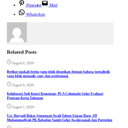
Pinterest
Mail
WhatsApp
Related Posts
•
August 6, 2026
Berikut naskah berita yang telah dirapikan dengan bahasa jurnalistik
yang lebih mengalir, rapi, dan profesional.
•
August 6, 2026
Kolaborasi Jadi Kunci Kemajuan, PCA Colomadu Gelar Evaluasi
Program Kerja Tahunan
•
August 1, 2026
Ust. Haryadi Bakar Semangati Awali Tahun Ajaran Baru, SD
Muhammadiyah PK Babadan Sambi Gelar Awalussanah dan Parenting