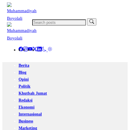
Berita
Blog
Opini
Politik
Khutbah Jumat
Redaksi
Ekonomi
Internasional
Business
Marketing