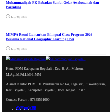
Muhammadiyah PK Babadan Sambi Gelar Awalussanah dan
Parenting
July 30, 2026
MIMPA Resmi Luncurkan Bilingual Class Program 2026
Bersama National Geographic Learning USA
July 28, 2026
Ketua PDM Kabupaten Boyolali : Drs. H. Ali Muhson,
M.Ag.,M.Pd.I,MH.,MM
Alamat Kantor PDM : Jl. Pandanaran No.64, Tegalsari, Siswodipuran,
Kec. Boyolali, Kabupaten Boyolali, Jawa Tengah 57313
Contact Person : 87835561000