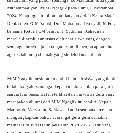
silaturahmi yang penuh semangat ke Madrasah Ibtidaiyah
Muhammadiyah (MIM) Ngaglik pada Rabu, 6 November
2024. Kunjungan ini dipimpin langsung oleh Ketua Majelis
Dikdasmen PCM Sambi, Drs. Muhammad Rosyidi, M.Pd.,
bersama Ketua PCM Sambi, H. Sudiman. Kehadiran
mereka disambut antusias oleh para siswa yang dengan
semangat berebut jabat tangan, sambil mengucapkan doa
agar kelak menjadi anak yang sholeh dan sholihah.
MIM Ngaglik meskipun memiliki jumlah siswa yang tidak
terlalu banyak, semangat kepala madrasah dan para guru
sangat luar biasa. Hal ini terlihat dari mayoritas guru yang
merupakan alumni dari MIM Ngaglik itu sendiri. Kepala
Madrasah, Marwanto, S.Pd.I., dalam kesempatan tersebut
mengungkapkan bahwa semangat guru-guru semakin
membara di awal tahun pelajaran 2024/2025. Tahun ini,
untuk pertama kalinya, orang tua siswa memberikan infak