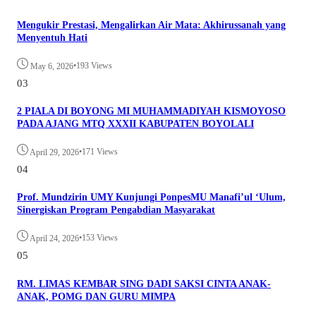
Mengukir Prestasi, Mengalirkan Air Mata: Akhirussanah yang
Menyentuh Hati
•
193 Views
May 6, 2026
03
2 PIALA DI BOYONG MI MUHAMMADIYAH KISMOYOSO
PADA AJANG MTQ XXXII KABUPATEN BOYOLALI
•
171 Views
April 29, 2026
04
Prof. Mundzirin UMY Kunjungi PonpesMU Manafi’ul ‘Ulum,
Sinergiskan Program Pengabdian Masyarakat
•
153 Views
April 24, 2026
05
RM. LIMAS KEMBAR SING DADI SAKSI CINTA ANAK-
ANAK, POMG DAN GURU MIMPA