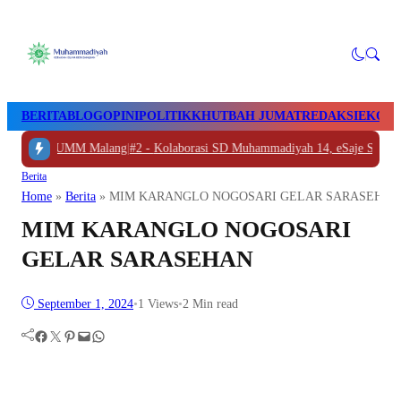
BERITA
BLOG
OPINI
POLITIK
KHUTBAH JUMAT
REDAKSI
EKON
olali ke UMM Malang
|
#2 -
Kolaborasi SD Muhammadiyah 14, eSaje Sikop, d
Berita
Home
»
Berita
»
MIM KARANGLO NOGOSARI GELAR SARASEHAN
MIM KARANGLO NOGOSARI
GELAR SARASEHAN
September 1, 2024
•
1
Views
•
2 Min read
Facebook
Twitter
Pinterest
Mail
WhatsApp