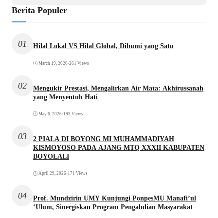
Berita Populer
01
Hilal Lokal VS Hilal Global, Dibumi yang Satu
March 19, 2026
•
261 Views
02
Mengukir Prestasi, Mengalirkan Air Mata: Akhirussanah
yang Menyentuh Hati
May 6, 2026
•
193 Views
03
2 PIALA DI BOYONG MI MUHAMMADIYAH
KISMOYOSO PADA AJANG MTQ XXXII KABUPATEN
BOYOLALI
April 29, 2026
•
171 Views
04
Prof. Mundzirin UMY Kunjungi PonpesMU Manafi’ul
‘Ulum, Sinergiskan Program Pengabdian Masyarakat