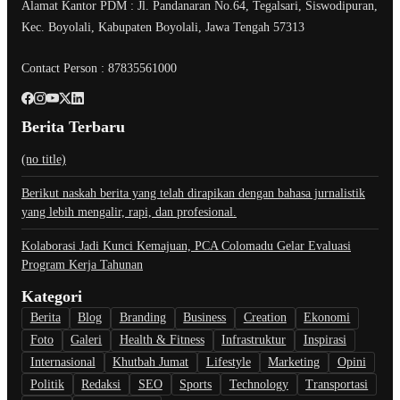
Alamat Kantor PDM : Jl. Pandanaran No.64, Tegalsari, Siswodipuran,
Kec. Boyolali, Kabupaten Boyolali, Jawa Tengah 57313
Contact Person : 87835561000
Berita Terbaru
(no title)
Berikut naskah berita yang telah dirapikan dengan bahasa jurnalistik
yang lebih mengalir, rapi, dan profesional.
Kolaborasi Jadi Kunci Kemajuan, PCA Colomadu Gelar Evaluasi
Program Kerja Tahunan
Kategori
Berita
Blog
Branding
Business
Creation
Ekonomi
Foto
Galeri
Health & Fitness
Infrastruktur
Inspirasi
Internasional
Khutbah Jumat
Lifestyle
Marketing
Opini
Politik
Redaksi
SEO
Sports
Technology
Transportasi