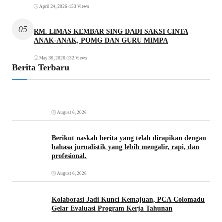
April 24, 2026
•
153 Views
05
RM. LIMAS KEMBAR SING DADI SAKSI CINTA
ANAK-ANAK, POMG DAN GURU MIMPA
May 30, 2026
•
132 Views
Berita Terbaru
August 6, 2026
Berikut naskah berita yang telah dirapikan dengan
bahasa jurnalistik yang lebih mengalir, rapi, dan
profesional.
August 6, 2026
Kolaborasi Jadi Kunci Kemajuan, PCA Colomadu
Gelar Evaluasi Program Kerja Tahunan