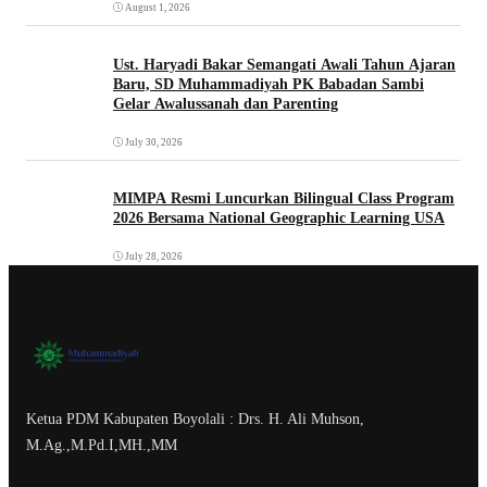
August 1, 2026
Ust. Haryadi Bakar Semangati Awali Tahun Ajaran
Baru, SD Muhammadiyah PK Babadan Sambi
Gelar Awalussanah dan Parenting
July 30, 2026
MIMPA Resmi Luncurkan Bilingual Class Program
2026 Bersama National Geographic Learning USA
July 28, 2026
Ketua PDM Kabupaten Boyolali : Drs. H. Ali Muhson,
M.Ag.,M.Pd.I,MH.,MM