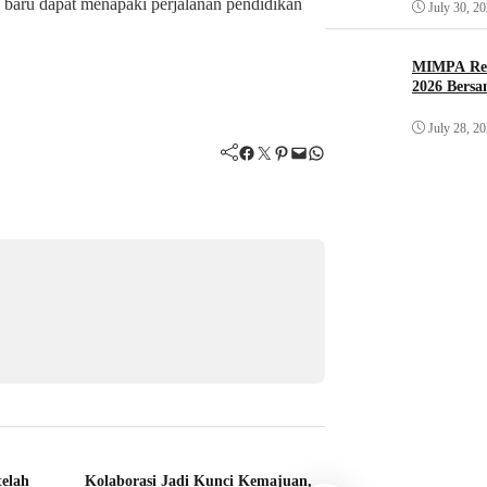
baru dapat menapaki perjalanan pendidikan
July 30, 2
MIMPA Res
2026 Bersa
July 28, 2
Facebook
Twitter
Pinterest
Mail
WhatsApp
telah
Kolaborasi Jadi Kunci Kemajuan,
Ust. Haryadi Baka