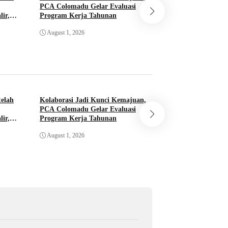
PCA Colomadu Gelar Evaluasi
Awali Tahun Ajara
lir,
Program Kerja Tahunan
Muhammadiyah P
Sambi Gelar Awalu
August 1, 2026
July 30, 2026
Parenting
telah
Kolaborasi Jadi Kunci Kemajuan,
Ust. Haryadi Baka
PCA Colomadu Gelar Evaluasi
Awali Tahun Ajara
lir,
Program Kerja Tahunan
Muhammadiyah P
Sambi Gelar Awalu
August 1, 2026
July 30, 2026
Parenting