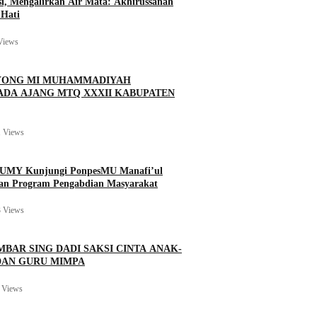
si, Mengalirkan Air Mata: Akhirussanah
Hati
Views
BOYONG MI MUHAMMADIYAH
ADA AJANG MTQ XXXII KABUPATEN
 Views
n UMY Kunjungi PonpesMU Manafi’ul
kan Program Pengabdian Masyarakat
 Views
MBAR SING DADI SAKSI CINTA ANAK-
DAN GURU MIMPA
 Views