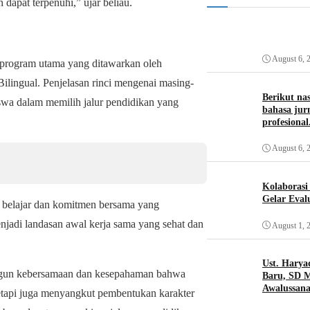
 dapat terpenuhi,” ujar beliau.
August 6, 
 program utama yang ditawarkan oleh
lingual. Penjelasan rinci mengenai masing-
Berikut na
swa dalam memilih jalur pendidikan yang
bahasa jurn
profesional
August 6, 
Kolaboras
Gelar Eval
 belajar dan komitmen bersama yang
njadi landasan awal kerja sama yang sehat dan
August 1, 
Ust. Harya
gun kebersamaan dan kesepahaman bahwa
Baru, SD 
Awalussana
etapi juga menyangkut pembentukan karakter