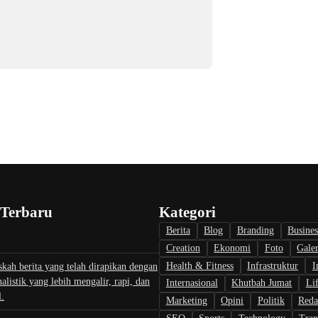
 Terbaru
Kategori
Berita
Blog
Branding
Busines
Creation
Ekonomi
Foto
Galer
Health & Fitness
Infrastruktur
I
skah berita yang telah dirapikan dengan
nalistik yang lebih mengalir, rapi, dan
Internasional
Khutbah Jumat
Lif
l.
Marketing
Opini
Politik
Reda