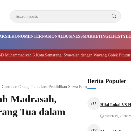
AKSI
EKONOMI
INTERNASIONAL
BUSINESS
MARKETING
LIFESTYLE
diyah 6 Kota Semarang, Syawalan dengan Wayang Golek Pitutur
|
#4 -
Resep
Berita Populer
 Guru dan Orang Tua dalam Pendidikan Siswa Baru
h Madrasah,
01
Hilal Lokal VS H
rang Tua dalam
March 19, 2026
•
2
02