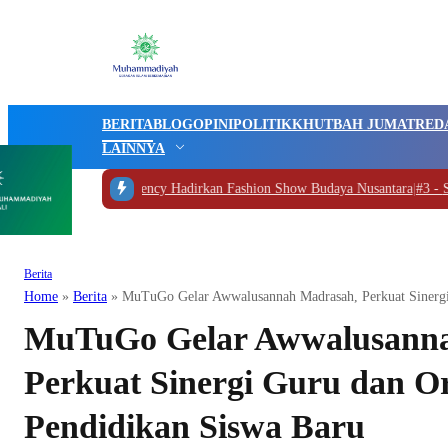
BERITA
BLOG
OPINI
POLITIK
KHUTBAH JUMAT
RED
LAINNYA
mo Models Agency Hadirkan Fashion Show Budaya Nusantara
|
#3 -
SD Muhamma
Berita
Home
»
Berita
»
MuTuGo Gelar Awwalusannah Madrasah, Perkuat Sinergi
MuTuGo Gelar Awwalusanna
Perkuat Sinergi Guru dan O
Pendidikan Siswa Baru