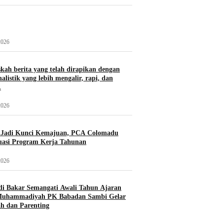
2026
skah berita yang telah dirapikan dengan
alistik yang lebih mengalir, rapi, dan
.
2026
i Jadi Kunci Kemajuan, PCA Colomadu
uasi Program Kerja Tahunan
2026
di Bakar Semangati Awali Tahun Ajaran
Muhammadiyah PK Babadan Sambi Gelar
h dan Parenting