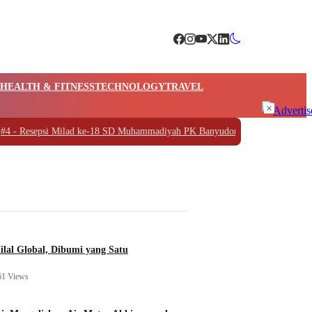
HEALTH & FITNESS
TECHNOLOGY
TRAVEL
×
si Milad ke-18 SD Muhammadiyah PK Banyudono, Dr. Yopie Bahas Makna Le
ilal Global, Dibumi yang Satu
61 Views