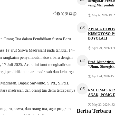
Mengukir Presta
yang Menyentuh 
Facebook
Twitter
Pinterest
Mail
WhatsApp
May 6, 2026
•
193 
03
2 PIALA DI 
KISMOYOSO P
BOYOLALI
n Orang Tua dalam Pendidikan Siswa Baru
April 29, 2026
•
171
 Ta’aruf Siswa Madrasah) pada tanggal 14–
 rangkaian penyambutan siswa baru dengan
04
Prof. Mundziri
17 Juli 2025. Acara ini turut menghadirkan
‘Ulum, Sinergis
nergi pendidikan antara madrasah dan keluarga.
April 24, 2026
•
153
Madrasah, Bapak Sarwanto, S.Pd., S.Pd.I.
05
ara madrasah dan orang tua demi tercapainya
RM. LIMAS KE
ANAK, POMG 
May 30, 2026
•
132
 guru, siswa, dan orang tua, agar program
Berita Terbaru