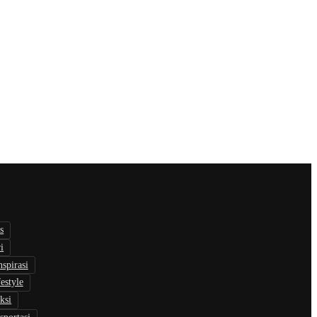
s
i
nspirasi
estyle
ksi