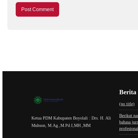
Berita
(no title)
Berikut na
Ketua PDM Kabupaten Boyolali : Drs. H. Ali
bahasa jur
Muhson, M.Ag.,M.Pd.I,MH.,MM
profesiona