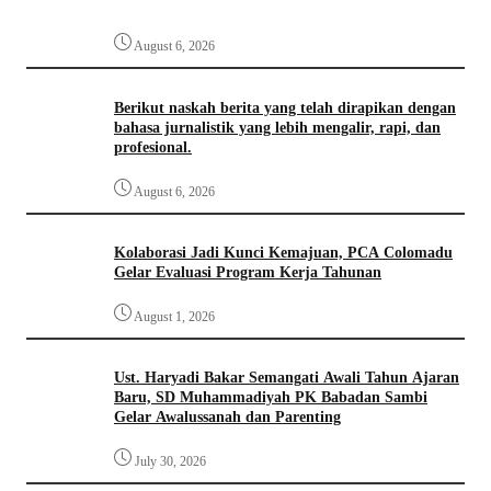
August 6, 2026
Berikut naskah berita yang telah dirapikan dengan
bahasa jurnalistik yang lebih mengalir, rapi, dan
profesional.
August 6, 2026
Kolaborasi Jadi Kunci Kemajuan, PCA Colomadu
Gelar Evaluasi Program Kerja Tahunan
August 1, 2026
Ust. Haryadi Bakar Semangati Awali Tahun Ajaran
Baru, SD Muhammadiyah PK Babadan Sambi
Gelar Awalussanah dan Parenting
July 30, 2026