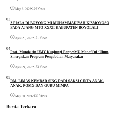
•
194 Views
May 6, 2026
03
2 PIALA DI BOYONG MI MUHAMMADIYAH KISMOYOSO
PADA AJANG MTQ XXXII KABUPATEN BOYOLALI
•
171 Views
April 29, 2026
04
Prof. Mundzirin UMY Kunjungi PonpesMU Manafi’ul ‘Ulum,
Sinergiskan Program Pengabdian Masyarakat
•
153 Views
April 24, 2026
05
RM. LIMAS KEMBAR SING DADI SAKSI CINTA ANAK-
ANAK, POMG DAN GURU MIMPA
•
132 Views
May 30, 2026
Berita Terbaru