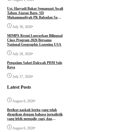
Ust. Haryadi Bakar Semangati Awali
Tahun Ajaran Baru, SD
Muhammadiyah PK Babadan Sambi
Gelar Awalussanah dan Parenting
•
July 30, 2026
MIMPA Resmi Luncurkan Bilingual
Class Program 2026 Bersama
National Geographic Learning USA
•
July 28, 2026
Pengajian Safari Dakwah PDM Solo
Raya
•
July 27, 2026
Latest Posts
•
August 6, 2026
Berikut naskah berita yang telah
dirapikan dengan bahasa jurnalistik
yang lebih mengalir, rapi, dan
profesional.
•
August 6, 2026