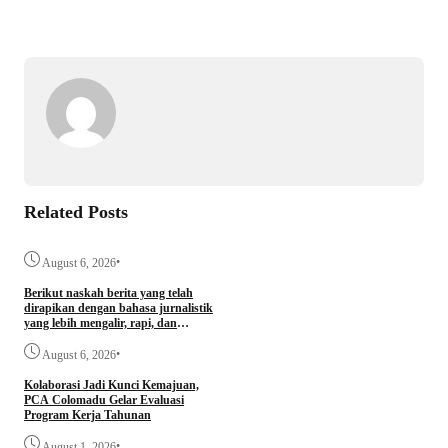
Related Posts
•
August 6, 2026
Berikut naskah berita yang telah
dirapikan dengan bahasa jurnalistik
yang lebih mengalir, rapi, dan
profesional.
•
August 6, 2026
Kolaborasi Jadi Kunci Kemajuan,
PCA Colomadu Gelar Evaluasi
Program Kerja Tahunan
•
August 1, 2026