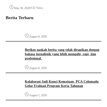
•
132 Views
May 30, 2026
Berita Terbaru
August 6, 2026
Berikut naskah berita yang telah dirapikan dengan
bahasa jurnalistik yang lebih mengalir, rapi, dan
profesional.
August 6, 2026
Kolaborasi Jadi Kunci Kemajuan, PCA Colomadu
Gelar Evaluasi Program Kerja Tahunan
August 1, 2026