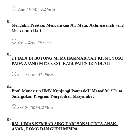
•
262 Views
March 19, 2026
02
Mengukir Prestasi, Mengalirkan Air Mata: Akhirussanah yang
Menyentuh Hati
•
194 Views
May 6, 2026
03
2 PIALA DI BOYONG MI MUHAMMADIYAH KISMOYOSO
PADA AJANG MTQ XXXII KABUPATEN BOYOLALI
•
171 Views
April 29, 2026
04
Prof. Mundzirin UMY Kunjungi PonpesMU Manafi’ul ‘Ulum,
Sinergiskan Program Pengabdian Masyarakat
•
153 Views
April 24, 2026
05
RM. LIMAS KEMBAR SING DADI SAKSI CINTA ANAK-
ANAK, POMG DAN GURU MIMPA