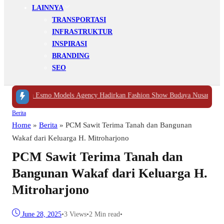
LAINNYA
TRANSPORTASI
INFRASTRUKTUR
INSPIRASI
BRANDING
SEO
smo Models Agency Hadirkan Fashion Show Budaya Nusantara
|
#3 -
SD Muhamm
Berita
Home
»
Berita
»
PCM Sawit Terima Tanah dan Bangunan
Wakaf dari Keluarga H. Mitroharjono
PCM Sawit Terima Tanah dan
Bangunan Wakaf dari Keluarga H.
Mitroharjono
June 28, 2025
•
3
Views
•
2 Min read
•