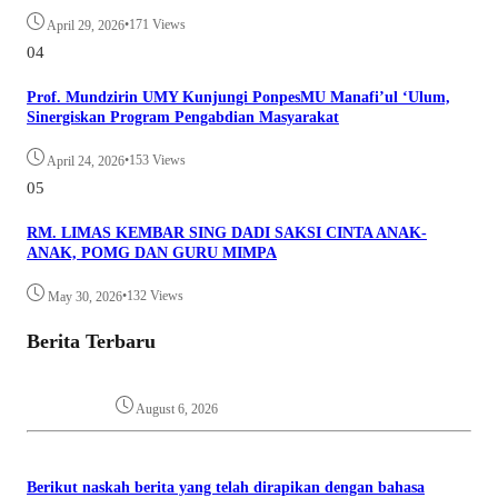
•
171 Views
April 29, 2026
04
Prof. Mundzirin UMY Kunjungi PonpesMU Manafi’ul ‘Ulum,
Sinergiskan Program Pengabdian Masyarakat
•
153 Views
April 24, 2026
05
RM. LIMAS KEMBAR SING DADI SAKSI CINTA ANAK-
ANAK, POMG DAN GURU MIMPA
•
132 Views
May 30, 2026
Berita Terbaru
August 6, 2026
Berikut naskah berita yang telah dirapikan dengan bahasa