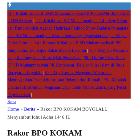
#1 -
Rihlah Edukatif SMA Muhammadiyah PK PonpesMu Boyolali ke
UMM Malang
|
#2 -
Kolaborasi SD Muhammadiyah 14, eSaje Sikop,
dan Esmo Models Agency Hadirkan Fashion Show Budaya Nusantara
|
#3 -
SD Muhammadiyah 6 Kota Semarang, Syawalan dengan Wayang
Golek Pitutur
|
#4 -
Resepsi Milad ke-18 SD Muhammadiyah PK
Banyudono, Dr. Yopie Bahas Makna Lebaran
|
#5 -
Menjadi Manusia
yang Meninggalkan Situs Jejak Peradaban
|
#6 -
Outing Class Kelas
IV SD Muhammadiyah PK Kottabarat, Belajar Nilai Islam di Situs
Bersejarah Boyolali
|
#7 -
Tips Cerdas Mengatur Waktu dan
Meningkatkan Produktivitas saat Bekerja dari Rumah
|
#8 -
Masalah
Utama Infrastruktur Pengisian Daya untuk Mobil Listrik yang Perlu
Diperhatikan
|
Berita
Home
»
Berita
»
Rakor BPO KOKAM BOYOLALI,
Menyambut Idhul Adha 1446 H.
Rakor BPO KOKAM