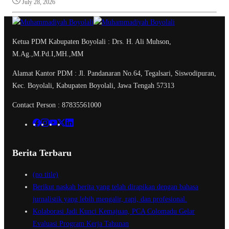
July 28, 2026
Ketua PDM Kabupaten Boyolali : Drs. H. Ali Muhson,
M.Ag.,M.Pd.I,MH.,MM
Alamat Kantor PDM : Jl. Pandanaran No.64, Tegalsari, Siswodipuran,
Kec. Boyolali, Kabupaten Boyolali, Jawa Tengah 57313
Contact Person : 87835561000
Berita Terbaru
(no title)
Berikut naskah berita yang telah dirapikan dengan bahasa
jurnalistik yang lebih mengalir, rapi, dan profesional.
Kolaborasi Jadi Kunci Kemajuan, PCA Colomadu Gelar
Evaluasi Program Kerja Tahunan