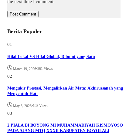
the next time I comment.
Berita Populer
01
Hilal Lokal VS Hilal Global, Dibumi yang Satu
•
261 Views
March 19, 2026
02
Mengukir Prestasi, Mengalirkan Air Mata: Akhirussanah yang
Menyentuh Hati
•
193 Views
May 6, 2026
03
2 PIALA DI BOYONG MI MUHAMMADIYAH KISMOYOSO
PADA AJANG MTQ XXXII KABUPATEN BOYOLALI