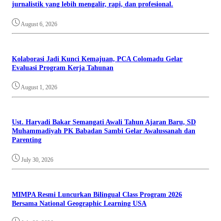
jurnalistik yang lebih mengalir, rapi, dan profesional.
August 6, 2026
Kolaborasi Jadi Kunci Kemajuan, PCA Colomadu Gelar
Evaluasi Program Kerja Tahunan
August 1, 2026
Ust. Haryadi Bakar Semangati Awali Tahun Ajaran Baru, SD
Muhammadiyah PK Babadan Sambi Gelar Awalussanah dan
Parenting
July 30, 2026
MIMPA Resmi Luncurkan Bilingual Class Program 2026
Bersama National Geographic Learning USA