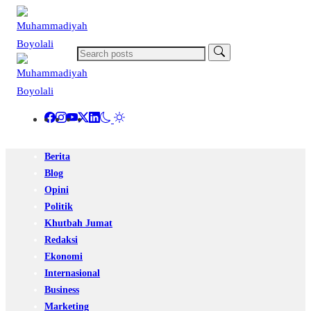
Berita
Blog
Opini
Politik
Khutbah Jumat
Redaksi
Ekonomi
Internasional
Business
Marketing