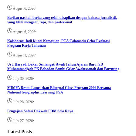
•
August 6, 2026
Berikut naskah berita yang telah dirapikan dengan bahasa jurnalistik
yang lebih mengalir, rapi, dan profesional.
•
August 6, 2026
Kolaborasi Jadi Kunci Kemajuan, PCA Colomadu Gelar Evaluasi
Program Kerja Tahunan
•
August 1, 2026
Ust. Haryadi Bakar Semangati Awali Tahun Ajaran Baru, SD
Muhammadiyah PK Babadan Sambi Gelar Awalussanah dan Parenting
•
July 30, 2026
MIMPA Resmi Luncurkan Bilingual Class Program 2026 Bersama
National Geographic Learning USA
•
July 28, 2026
Pengajian Safari Dakwah PDM Solo Raya
•
July 27, 2026
Latest Posts