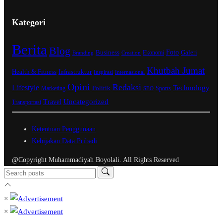
Kategori
Berita
Blog
Business
Foto
Ekonomi
Galeri
Branding
Creation
Khutbah Jumat
Infrastruktur
Health & Fitness
Inspirasi
Internasional
Opini
Redaksi
Lifestyle
Technology
Marketing
Politik
Sports
SEO
Uncategorized
Travel
Transportasi
Ketentuan Penggunaan
Kebijakan Data Pribadi
@Copyright Muhammadiyah Boyolali. All Rights Reserved
×
×