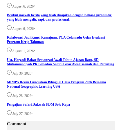
•
August 6, 2026
Berikut naskah berita yang telah dirapikan dengan bahasa jurnalistik
yang lebih mengalir, rapi, dan profesional.
•
August 6, 2026
Kolaborasi Jadi Kunci Kemajuan, PCA Colomadu Gelar Evaluasi
Program Kerja Tahunan
•
August 1, 2026
Ust. Haryadi Bakar Semangati Awali Tahun Ajaran Baru, SD
Muhammadiyah PK Babadan Sambi Gelar Awalussanah dan Parenting
•
July 30, 2026
MIMPA Resmi Luncurkan Bilingual Class Program 2026 Bersama
National Geographic Learning USA
•
July 28, 2026
Pengajian Safari Dakwah PDM Solo Raya
•
July 27, 2026
Comment