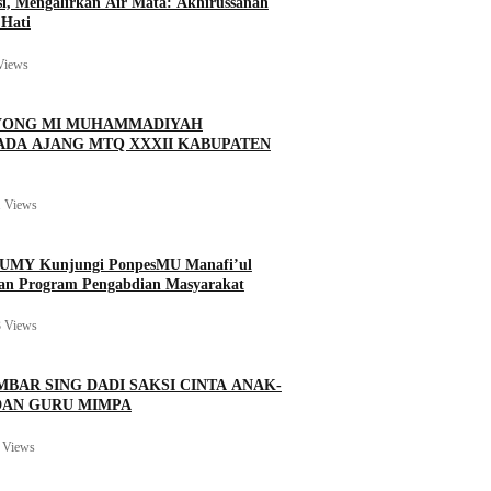
si, Mengalirkan Air Mata: Akhirussanah
Hati
Views
BOYONG MI MUHAMMADIYAH
ADA AJANG MTQ XXXII KABUPATEN
 Views
n UMY Kunjungi PonpesMU Manafi’ul
kan Program Pengabdian Masyarakat
 Views
MBAR SING DADI SAKSI CINTA ANAK-
DAN GURU MIMPA
 Views