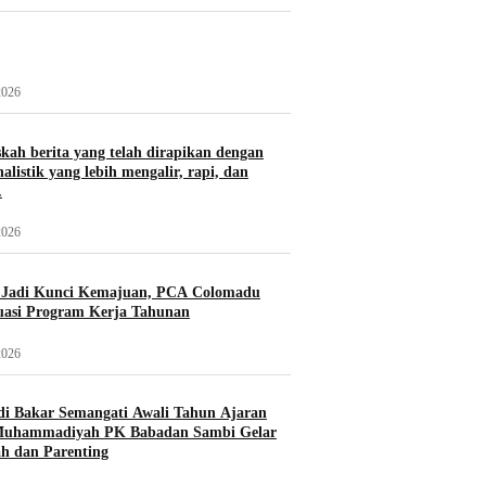
2026
skah berita yang telah dirapikan dengan
alistik yang lebih mengalir, rapi, dan
.
2026
i Jadi Kunci Kemajuan, PCA Colomadu
uasi Program Kerja Tahunan
2026
di Bakar Semangati Awali Tahun Ajaran
Muhammadiyah PK Babadan Sambi Gelar
h dan Parenting