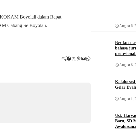
ota KOKAM Boyolali dalam Rapat
abang Se Boyolali.
August 6, 
Berikut na
bahasa jurn
profesional
Facebook
Twitter
Pinterest
Mail
WhatsApp
August 6, 
Kolaboras
Gelar Eval
August 1, 
Ust. Harya
Baru, SD 
Awalussana