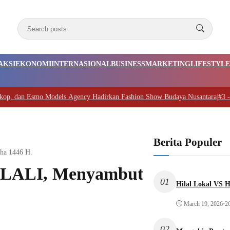
AKSI
EKONOMI
INTERNASIONAL
BUSINESS
MARKETING
LIFESTYLE
dan Esmo Models Agency Hadirkan Fashion Show Budaya Nusantara
|
#3 -
SD M
Berita Populer
a 1446 H.
ALI, Menyambut
01
Hilal Lokal VS H
March 19, 2026
•
2
02