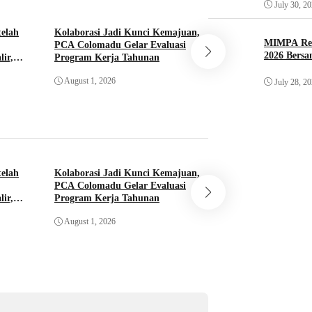
July 30, 2
telah
Kolaborasi Jadi Kunci Kemajuan,
Ust. Haryadi Baka
MIMPA Res
PCA Colomadu Gelar Evaluasi
Awali Tahun Ajara
2026 Bersa
lir,
Program Kerja Tahunan
Muhammadiyah P
Sambi Gelar Awalu
August 1, 2026
July 30, 2026
July 28, 2
Parenting
telah
Kolaborasi Jadi Kunci Kemajuan,
Ust. Haryadi Baka
PCA Colomadu Gelar Evaluasi
Awali Tahun Ajara
lir,
Program Kerja Tahunan
Muhammadiyah P
Sambi Gelar Awalu
August 1, 2026
July 30, 2026
Parenting