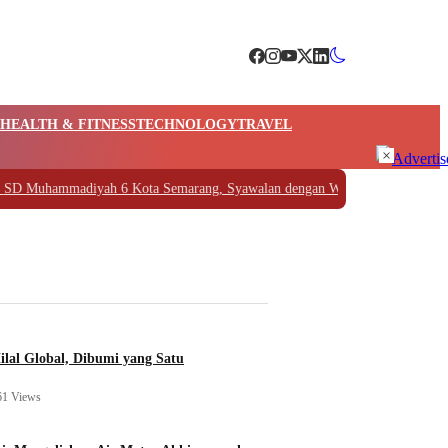
HEALTH & FITNESS
TECHNOLOGY
TRAVEL
×
uhammadiyah 6 Kota Semarang, Syawalan dengan Wayang Golek Pitutur
|
#4 
ilal Global, Dibumi yang Satu
61 Views