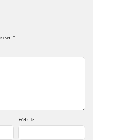
 marked
*
Website