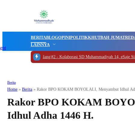
BERITA
BLOG
OPINI
POLITIK
KHUTBAH JUMAT
RED
LAINNYA
yolali ke UMM Malang
|
#2 -
Kolaborasi SD Muhammadiyah 14, eSaje Sikop, 
Berita
Home
»
Berita
»
Rakor BPO KOKAM BOYOLALI, Menyambut Idhul Adh
Rakor BPO KOKAM BOYOL
Idhul Adha 1446 H.