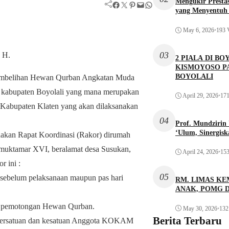
Mengukir Presta
Facebook
Twitter
Pinterest
Mail
WhatsApp
yang Menyentuh 
May 6, 2026
•
193 
03
 H.
2 PIALA DI 
KISMOYOSO P
BOYOLALI
embelihan Hewan Qurban Angkatan Muda
 kabupaten Boyolali yang mana merupakan
April 29, 2026
•
171
n Kabupaten Klaten yang akan dilaksanakan
04
Prof. Mundziri
‘Ulum, Sinergis
kan Rapat Koordinasi (Rakor) dirumah
muktamar XVI, beralamat desa Susukan,
April 24, 2026
•
153
 ini :
05
sebelum pelaksanaan maupun pas hari
RM. LIMAS KE
ANAK, POMG 
n pemotongan Hewan Qurban.
May 30, 2026
•
132
Berita Terbaru
t persatuan dan kesatuan Anggota KOKAM