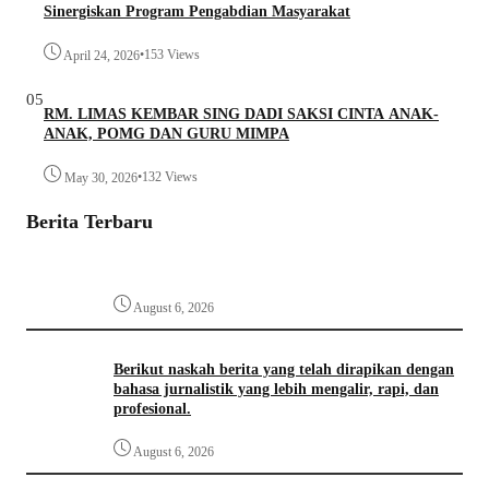
Sinergiskan Program Pengabdian Masyarakat
•
153 Views
April 24, 2026
05
RM. LIMAS KEMBAR SING DADI SAKSI CINTA ANAK-
ANAK, POMG DAN GURU MIMPA
•
132 Views
May 30, 2026
Berita Terbaru
August 6, 2026
Berikut naskah berita yang telah dirapikan dengan
bahasa jurnalistik yang lebih mengalir, rapi, dan
profesional.
August 6, 2026