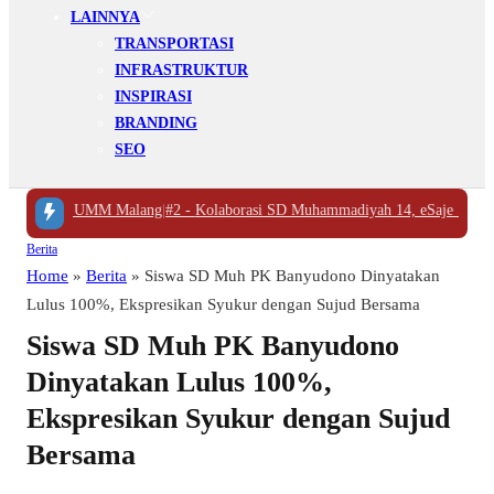
LAINNYA
TRANSPORTASI
INFRASTRUKTUR
INSPIRASI
BRANDING
SEO
li ke UMM Malang
|
#2 -
Kolaborasi SD Muhammadiyah 14, eSaje Sikop, dan E
Berita
Home
»
Berita
»
Siswa SD Muh PK Banyudono Dinyatakan
Lulus 100%, Ekspresikan Syukur dengan Sujud Bersama
Siswa SD Muh PK Banyudono
Dinyatakan Lulus 100%,
Ekspresikan Syukur dengan Sujud
Bersama