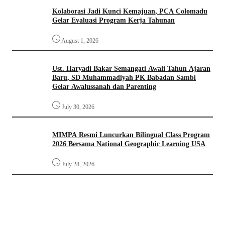
Kolaborasi Jadi Kunci Kemajuan, PCA Colomadu
Gelar Evaluasi Program Kerja Tahunan
August 1, 2026
Ust. Haryadi Bakar Semangati Awali Tahun Ajaran
Baru, SD Muhammadiyah PK Babadan Sambi
Gelar Awalussanah dan Parenting
July 30, 2026
MIMPA Resmi Luncurkan Bilingual Class Program
2026 Bersama National Geographic Learning USA
July 28, 2026