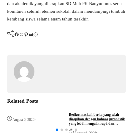
dan akademik yang diterapkan SD Muh PK Banyudono, serta
komitmen seluruh elemen sekolah dalam mendampingi tumbuh
kembang siswa selama enam tahun terakhir.
Facebook
Twitter
Pinterest
Mail
WhatsApp
Related Posts
Berikut naskah berita yang telah
K
dirapikan dengan bahasa jurnalistik
P
•
August 6, 2026
yang lebih mengalir, rapi, dan
P
profesional.
•
August 6, 2026