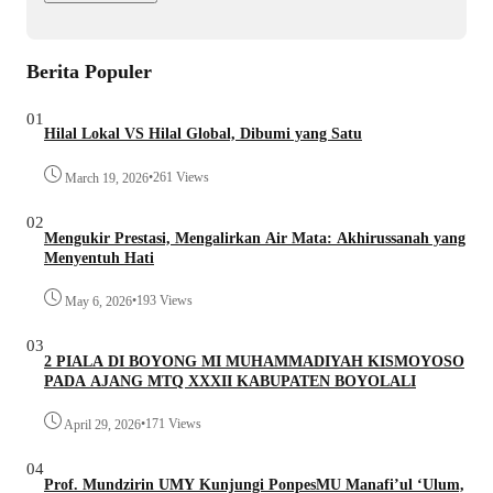
Berita Populer
01
Hilal Lokal VS Hilal Global, Dibumi yang Satu
•
261 Views
March 19, 2026
02
Mengukir Prestasi, Mengalirkan Air Mata: Akhirussanah yang
Menyentuh Hati
•
193 Views
May 6, 2026
03
2 PIALA DI BOYONG MI MUHAMMADIYAH KISMOYOSO
PADA AJANG MTQ XXXII KABUPATEN BOYOLALI
•
171 Views
April 29, 2026
04
Prof. Mundzirin UMY Kunjungi PonpesMU Manafi’ul ‘Ulum,