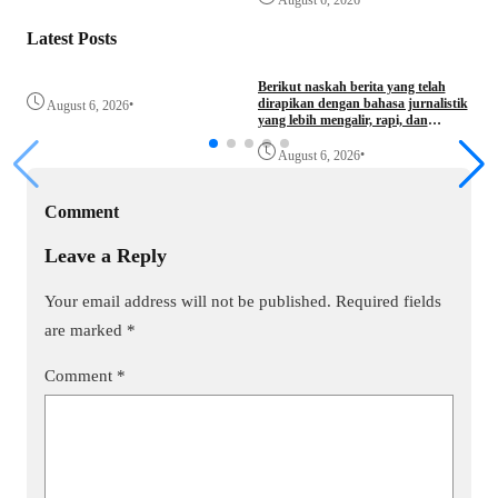
Latest Posts
Berikut naskah berita yang telah
K
dirapikan dengan bahasa jurnalistik
P
•
August 6, 2026
yang lebih mengalir, rapi, dan
P
profesional.
•
August 6, 2026
Comment
Leave a Reply
Your email address will not be published.
Required fields
are marked
*
Comment
*