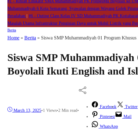
#1 -
Rihlah Edukatif SMA Muhammadiyah PK PonpesMu Boyolali ke 
Muhammadiyah 6 Kota Semarang, Syawalan dengan Wayang Golek Pitut
Peradaban
|
#6 -
Outing Class Kelas IV SD Muhammadiyah PK Kottabarat, B
Masalah Utama Infrastruktur Pengisian Daya untuk Mobil Listrik yang Pe
Berita
Home
»
Berita
»
Siswa SMP Muhammadiyah 01 Program Khusus Boy
Siswa SMP Muhammadiyah 
Boyolali Ikuti English and 
Facebook
Twitter
March 13, 2025
•
1
Views
•
2 Min read
•
Pinterest
Mail
WhatsApp