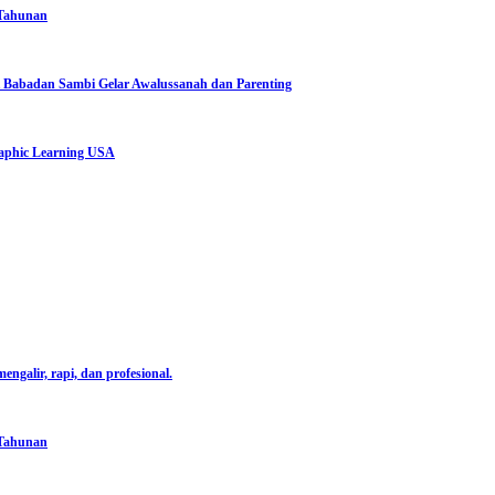
 Tahunan
 Babadan Sambi Gelar Awalussanah dan Parenting
aphic Learning USA
engalir, rapi, dan profesional.
 Tahunan