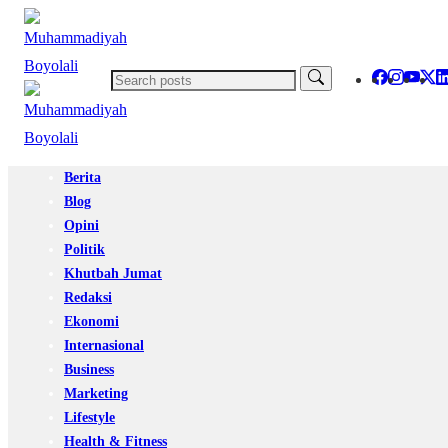
Berita
Blog
Opini
Politik
Khutbah Jumat
Redaksi
Ekonomi
Internasional
Business
Marketing
Lifestyle
Health & Fitness