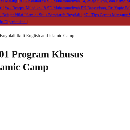
UMM Malang
|
#2 -
Kolaborasi SD Muhammadiyah 14, eSaje Sikop, dan Esmo M
ur
|
#4 -
Resepsi Milad ke-18 SD Muhammadiyah PK Banyudono, Dr. Yopie B
elajar Nilai Islam di Situs Bersejarah Boyolali
|
#7 -
Tips Cerdas Mengatur 
rlu Diperhatikan
|
olali Ikuti English and Islamic Camp
01 Program Khusus
Islamic Camp