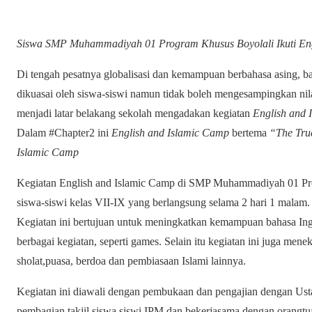
Siswa SMP Muhammadiyah 01 Program Khusus Boyolali Ikuti Eng
Di tengah pesatnya globalisasi dan kemampuan berbahasa asing, ba
dikuasai oleh siswa-siswi namun tidak boleh mengesampingkan nilai-
menjadi latar belakang sekolah mengadakan kegiatan
English and 
Dalam #Chapter2 ini
English and Islamic Camp
bertema
“The Tru
Islamic Camp
Kegiatan English and Islamic Camp di SMP Muhammadiyah 01 Prog
siswa-siswi kelas VII-IX yang berlangsung selama 2 hari 1 malam.
Kegiatan ini bertujuan untuk meningkatkan kemampuan bahasa Ing
berbagai kegiatan, seperti games. Selain itu kegiatan ini juga menek
sholat,puasa, berdoa dan pembiasaan Islami lainnya.
Kegiatan ini diawali dengan pembukaan dan pengajian dengan Usta
pembagian takjil siswa siswi IPM dan bekerjasama dengan orang