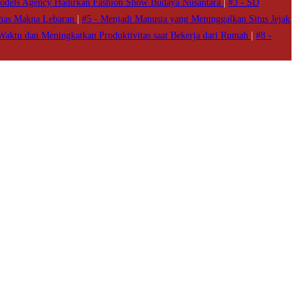
odels Agency Hadirkan Fashion Show Budaya Nusantara
|
#3 -
SD
ahas Makna Lebaran
|
#5 -
Menjadi Manusia yang Meninggalkan Situs Jejak
Waktu dan Meningkatkan Produktivitas saat Bekerja dari Rumah
|
#8 -