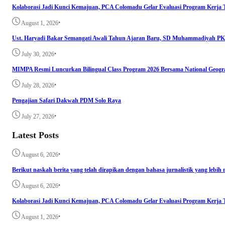
Kolaborasi Jadi Kunci Kemajuan, PCA Colomadu Gelar Evaluasi Program Kerja
•
August 1, 2026
Ust. Haryadi Bakar Semangati Awali Tahun Ajaran Baru, SD Muhammadiyah PK
•
July 30, 2026
MIMPA Resmi Luncurkan Bilingual Class Program 2026 Bersama National Geogr
•
July 28, 2026
Pengajian Safari Dakwah PDM Solo Raya
•
July 27, 2026
Latest Posts
•
August 6, 2026
Berikut naskah berita yang telah dirapikan dengan bahasa jurnalistik yang lebih m
•
August 6, 2026
Kolaborasi Jadi Kunci Kemajuan, PCA Colomadu Gelar Evaluasi Program Kerja
•
August 1, 2026