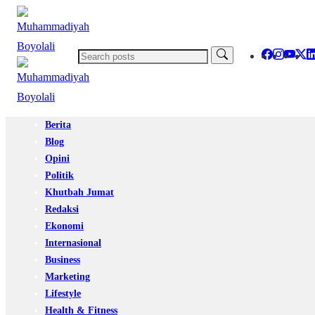
Berita
Blog
Opini
Politik
Khutbah Jumat
Redaksi
Ekonomi
Internasional
Business
Marketing
Lifestyle
Health & Fitness