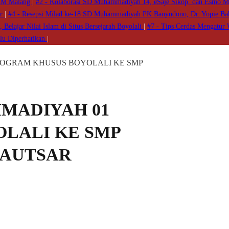
UMM Malang
|
#2 -
Kolaborasi SD Muhammadiyah 14, eSaje Sikop, dan Esmo M
ur
|
#4 -
Resepsi Milad ke-18 SD Muhammadiyah PK Banyudono, Dr. Yopie B
elajar Nilai Islam di Situs Bersejarah Boyolali
|
#7 -
Tips Cerdas Mengatur 
rlu Diperhatikan
|
ROGRAM KHUSUS BOYOLALI KE SMP
MMADIYAH 01
LALI KE SMP
KAUTSAR