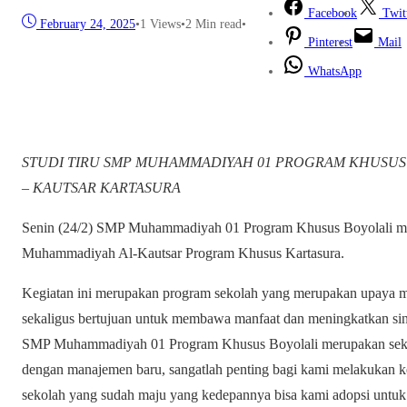
Facebook
Twit
February 24, 2025
•
1
Views
•
2 Min read
•
Pinterest
Mail
WhatsApp
STUDI TIRU SMP MUHAMMADIYAH 01 PROGRAM KHUSUS
– KAUTSAR KARTASURA
Senin (24/2) SMP Muhammadiyah 01 Program Khusus Boyolali me
Muhammadiyah Al-Kautsar Program Khusus Kartasura.
Kegiatan ini merupakan program sekolah yang merupakan upaya m
sekaligus bertujuan untuk membawa manfaat dan meningkatkan sin
SMP Muhammadiyah 01 Program Khusus Boyolali merupakan sekola
dengan manajemen baru, sangatlah penting bagi kami melakukan kegi
sekolah yang sudah maju yang kedepannya bisa kami adopsi unt