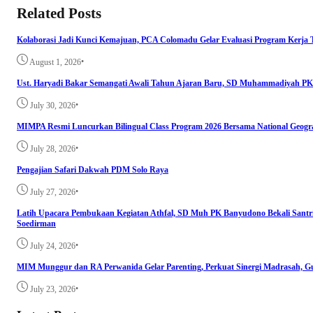
Related Posts
Kolaborasi Jadi Kunci Kemajuan, PCA Colomadu Gelar Evaluasi Program Kerja
•
August 1, 2026
Ust. Haryadi Bakar Semangati Awali Tahun Ajaran Baru, SD Muhammadiyah PK
•
July 30, 2026
MIMPA Resmi Luncurkan Bilingual Class Program 2026 Bersama National Geogr
•
July 28, 2026
Pengajian Safari Dakwah PDM Solo Raya
•
July 27, 2026
Latih Upacara Pembukaan Kegiatan Athfal, SD Muh PK Banyudono Bekali Santri 
Soedirman
•
July 24, 2026
MIM Munggur dan RA Perwanida Gelar Parenting, Perkuat Sinergi Madrasah, G
•
July 23, 2026