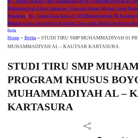
#1 -
Rihlah Edukatif SMA Muhammadiyah PK PonpesMu Boyolali ke 
Muhammadiyah 6 Kota Semarang, Syawalan dengan Wayang Golek Pitut
Peradaban
|
#6 -
Outing Class Kelas IV SD Muhammadiyah PK Kottabarat, B
Masalah Utama Infrastruktur Pengisian Daya untuk Mobil Listrik yang Pe
Berita
Home
»
Berita
»
STUDI TIRU SMP MUHAMMADIYAH 01 P
MUHAMMADIYAH AL – KAUTSAR KARTASURA
STUDI TIRU SMP MUHA
PROGRAM KHUSUS BOYO
MUHAMMADIYAH AL – 
KARTASURA