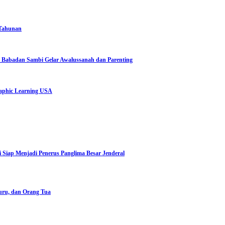
 Tahunan
 Babadan Sambi Gelar Awalussanah dan Parenting
aphic Learning USA
Siap Menjadi Penerus Panglima Besar Jenderal
uru, dan Orang Tua