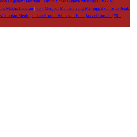
odels Agency Hadirkan Fashion Show Budaya Nusantara
|
#3 -
SD
ahas Makna Lebaran
|
#5 -
Menjadi Manusia yang Meninggalkan Situs Jejak
Waktu dan Meningkatkan Produktivitas saat Bekerja dari Rumah
|
#8 -