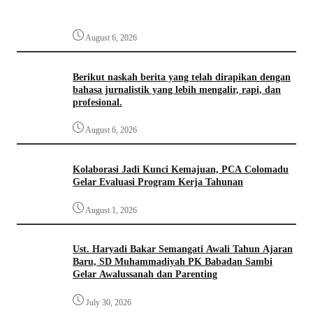
August 6, 2026
Berikut naskah berita yang telah dirapikan dengan
bahasa jurnalistik yang lebih mengalir, rapi, dan
profesional.
August 6, 2026
Kolaborasi Jadi Kunci Kemajuan, PCA Colomadu
Gelar Evaluasi Program Kerja Tahunan
August 1, 2026
Ust. Haryadi Bakar Semangati Awali Tahun Ajaran
Baru, SD Muhammadiyah PK Babadan Sambi
Gelar Awalussanah dan Parenting
July 30, 2026