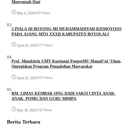
Menyentuh Hati
•
193 Views
May 6, 2026
03
2 PIALA DI BOYONG MI MUHAMMADIYAH KISMOYOSO
PADA AJANG MTQ XXXII KABUPATEN BOYOLALI
•
171 Views
April 29, 2026
04
Prof. Mundzirin UMY Kunjungi PonpesMU Manafi’ul ‘Ulum,
Sinergiskan Program Pengabdian Masyarakat
•
153 Views
April 24, 2026
05
RM. LIMAS KEMBAR SING DADI SAKSI CINTA ANAK-
ANAK, POMG DAN GURU MIMPA
•
132 Views
May 30, 2026
Berita Terbaru