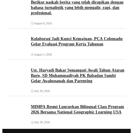
Berikut naskah berita yang telah dirapikan dengan
bahasa jurnalistik yang lebih mengalir, rapi, dan
profesional.
August 6, 2026
Kolaborasi Jadi Kunci Kemajuan, PCA Colomadu
Gelar Evaluasi Program Kerja Tahunan
August 1, 2026
Ust. Haryadi Bakar Semangati Awali Tahun Ajaran
Baru, SD Muhammadiyah PK Babadan Sambi
Gelar Awalussanah dan Parenting
July 30, 2026
MIMPA Resmi Luncurkan Bilingual Class Program
2026 Bersama National Geographic Learning USA
July 28, 2026