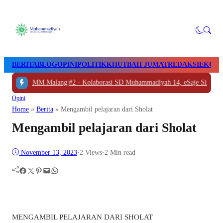
BERITA
BLOG
OPINI
POLITIK
KHUTBAH JUMAT
REDAKSI
EKON
lali ke UMM Malang
|
#2 -
Kolaborasi SD Muhammadiyah 14, eSaje Sikop, da
Opini
Home
»
Berita
»
Mengambil pelajaran dari Sholat
Mengambil pelajaran dari Sholat
November 13, 2023
•
2
Views
•
2 Min read
Facebook
Twitter
Pinterest
Mail
WhatsApp
MENGAMBIL PELAJARAN DARI SHOLAT