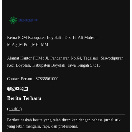
Ketua PDM Kabupaten Boyolali : Drs. H. Ali Muhson,
M.Ag.,M.Pd.I,MH.,MM
Alamat Kantor PDM : Jl. Pandanaran No.64, Tegalsari, Siswodipuran,
Kec. Boyolali, Kabupaten Boyolali, Jawa Tengah 57313
Contact Person : 87835561000
Berita Terbaru
(no title)
Berikut naskah berita yang telah dirapikan dengan bahasa jurnalistik
yang lebih mengalir, rapi, dan profesional.