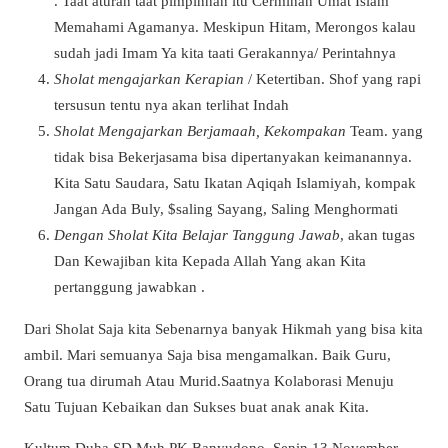
. Taat aturan taat pimpinnan itu Cerminan Umat Islam
Memahami Agamanya. Meskipun Hitam, Merongos kalau
sudah jadi Imam Ya kita taati Gerakannya/ Perintahnya
Sholat mengajarkan Kerapian
/ Ketertiban. Shof yang rapi
tersusun tentu nya akan terlihat Indah
Sholat Mengajarkan Berjamaah, Kekompakan
Team. yang
tidak bisa Bekerjasama bisa dipertanyakan keimanannya.
Kita Satu Saudara, Satu Ikatan Aqiqah Islamiyah, kompak
Jangan Ada Buly, $saling Sayang, Saling Menghormati
Dengan Sholat Kita Belajar Tanggung Jawab
, akan tugas
Dan Kewajiban kita Kepada Allah Yang akan Kita
pertanggung jawabkan .
Dari Sholat Saja kita Sebenarnya banyak Hikmah yang bisa kita
ambil. Mari semuanya Saja bisa mengamalkan. Baik Guru,
Orang tua dirumah Atau Murid.Saatnya Kolaborasi Menuju
Satu Tujuan Kebaikan dan Sukses buat anak anak Kita.
Kultum Duha SD Muh PK Banyudono, Senin 13 November