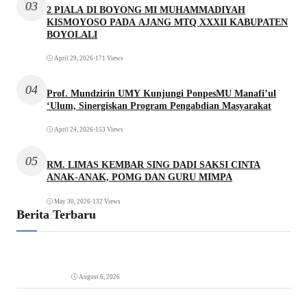
03
2 PIALA DI BOYONG MI MUHAMMADIYAH
KISMOYOSO PADA AJANG MTQ XXXII KABUPATEN
BOYOLALI
April 29, 2026
•
171 Views
04
Prof. Mundzirin UMY Kunjungi PonpesMU Manafi’ul
‘Ulum, Sinergiskan Program Pengabdian Masyarakat
April 24, 2026
•
153 Views
05
RM. LIMAS KEMBAR SING DADI SAKSI CINTA
ANAK-ANAK, POMG DAN GURU MIMPA
May 30, 2026
•
132 Views
Berita Terbaru
August 6, 2026